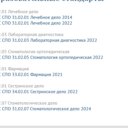
динатуры
з обучающихся БГМУ
Расписание
Профсоюзный комитет
ная программа развития
Антитеррор
кие исследования и
Диссертационные советы
2.01 Лечебное дело
ьный аккредитационный
ия выпускников
Научно-образовательный
Работа музеев на кафедрах
я, ЛЭК
 СПО 31.02.01 Лечебное дело 2014
медицинский кластер
Аспирантура
 СПО 31.02.01 Лечебное дело 2022
ие граждан
ентр
Фотогалерея
БГМУ - ВУЗ здорового образа 
«Нижневолжский»
рии мегагранта
Полезные интернет-ссылки
2.03 Лабораторная диагностика
анковской картой
тету 90 лет
Реорганизация вуза
Университету 85 лет
 СПО 31.02.03 Лабораторная диагностика 2022
ия для студентов
ейтингах университетов
Я-профессионал
Управление инновационной
твет
деятельности
ое отделение «Движение
Альманах "Исторический вестни
2.05 Стоматология ортопедическая
 БГМУ
 СПО 31.02.05 Стоматология ортопедическая 2022
орий БГМУ
Евразийский НОЦ
обучение
Социальная работа в системе
здравоохранения
2.01 Фармация
 СПО 33.02.01 Фармация 2021
иональное обучение
Инновационные образователь
2.01 Сестринское дело
проекты
 СПО 34.02.01 Сестринское дело 2022
2.07 Стоматологическое дело
 СПО 31.02.07 Стоматологическое дело 2024