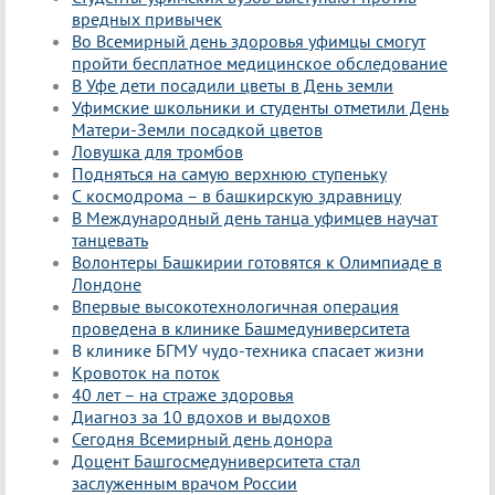
вредных привычек
Во Всемирный день здоровья уфимцы смогут
пройти бесплатное медицинское обследование
В Уфе дети посадили цветы в День земли
Уфимские школьники и студенты отметили День
Матери-Земли посадкой цветов
Ловушка для тромбов
Подняться на самую верхнюю ступеньку
С космодрома – в башкирскую здравницу
В Международный день танца уфимцев научат
танцевать
Волонтеры Башкирии готовятся к Олимпиаде в
Лондоне
Впервые высокотехнологичная операция
проведена в клинике Башмедуниверситета
В клинике БГМУ чудо-техника спасает жизни
Кровоток на поток
40 лет – на страже здоровья
Диагноз за 10 вдохов и выдохов
Сегодня Всемирный день донора
Доцент Башгосмедуниверситета стал
заслуженным врачом России