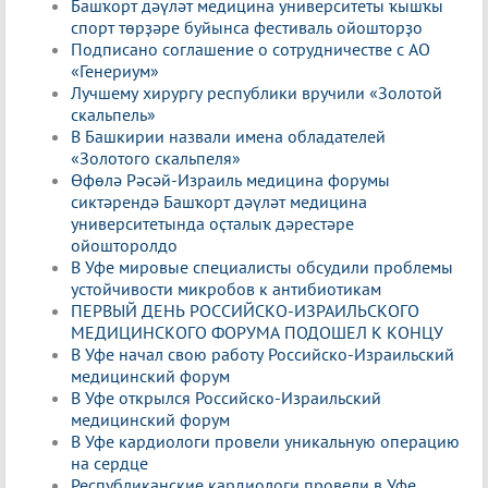
Башҡорт дәүләт медицина университеты ҡышҡы
спорт төрҙәре буйынса фестиваль ойошторҙо
Подписано соглашение о сотрудничестве с АО
«Генериум»
Лучшему хирургу республики вручили «Золотой
скальпель»
В Башкирии назвали имена обладателей
«Золотого скальпеля»
Өфөлә Рәсәй-Израиль медицина форумы
сиктәрендә Башҡорт дәүләт медицина
университетында оҫталыҡ дәрестәре
ойошторолдо
В Уфе мировые специалисты обсудили проблемы
устойчивости микробов к антибиотикам
ПЕРВЫЙ ДЕНЬ РОССИЙСКО-ИЗРАИЛЬСКОГО
МЕДИЦИНСКОГО ФОРУМА ПОДОШЕЛ К КОНЦУ
В Уфе начал свою работу Российско-Израильский
медицинский форум
В Уфе открылся Российско-Израильский
медицинский форум
В Уфе кардиологи провели уникальную операцию
на сердце
Республиканские кардиологи провели в Уфе