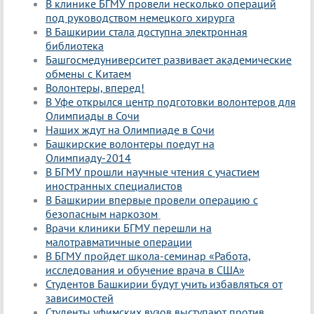
В клинике БГМУ провели несколько операций
под руководством немецкого хирурга
В Башкирии стала доступна электронная
библиотека
Башгосмедуниверситет развивает академические
обмены с Китаем
Волонтеры, вперед!
В Уфе открылся центр подготовки волонтеров для
Олимпиады в Сочи
Наших ждут на Олимпиаде в Сочи
Башкирские волонтеры поедут на
Олимпиаду-2014
В БГМУ прошли научные чтения с участием
иностранных специалистов
В Башкирии впервые провели операцию с
безопасным наркозом
Врачи клиники БГМУ перешли на
малотравматичные операции
В БГМУ пройдет школа-семинар «Работа,
исследования и обучение врача в США»
Студентов Башкирии будут учить избавляться от
зависимостей
Студенты уфимских вузов выступают против