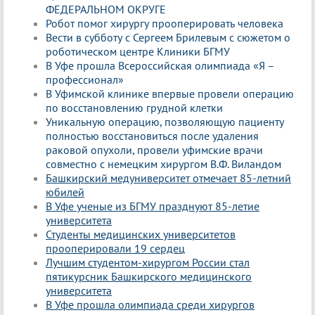
ФЕДЕРАЛЬНОМ ОКРУГЕ
Робот помог хирургу прооперировать человека
Вести в субботу с Сергеем Брилевым с сюжетом о
роботическом центре Клиники БГМУ
В Уфе прошла Всероссийская олимпиада «Я –
профессионал»
В Уфимской клинике впервые провели операцию
по восстановлению грудной клетки
Уникальную операцию, позволяющую пациенту
полностью восстановиться после удаления
раковой опухоли, провели уфимские врачи
совместно с немецким хирургом В.Ф. Виландом
Башкирский медуниверситет отмечает 85-летний
юбилей
В Уфе ученые из БГМУ празднуют 85-летие
университета
Студенты медицинских университетов
прооперировали 19 сердец
Лучшим студентом-хирургом России стал
пятикурсник Башкирского медицинского
университета
В Уфе прошла олимпиада среди хирургов