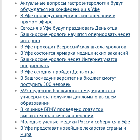
Актуальные вопросы гастроэнтерологии будут
обсуждаться на конференции в Уфе
В Уфе проведут хирургические операции в
прямом эфире
Сегодня в Уфе будут праздновать День отца
Башкирские урологи научатся оперировать через
интернет
В Уфе проходит Всероссийская школа урологов
В Уфе состоится ярмарка медицинских вакансий
Башкирские урологи через Интернет учатся
оперировать
В Уфе сегодня пройдет День отца
В Башгосмедуниверситет на бюджет смогут
поступить 500 человек
395 студентов Башкирского медицинского
университета получили дипломы о высшем
образовании
В клинике БГМУ проведено сразу три
высокотехнологичных операции
Молодые ученые-медики России соберутся в Уфе
В Уфе представят новейшие лекарства страны и
мира