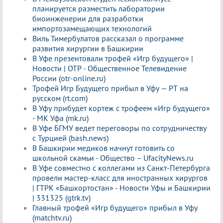
планируется разместить лаборатории
биоинженерии для разработки
импортозамещающих технологий
Виль Тимербулатов рассказал о программе
развития хирургии в Башкирии
В Уфе презентовали трофей «Игр будущего» |
Новости | ОТР - Общественное Телевидение
России (otr-online.ru)
Трофей Игр Будущего прибыл в Уфу — РТ на
русском (rt.com)
В Уфу прибудет кортеж с трофеем «Игр будущего»
- МК Уфа (mk.ru)
В Уфе БГМУ ведет переговоры по сотрудничеству
с Турцией (bash.news)
В Башкирии медиков начнут готовить со
школьной скамьи - Общество – UfacityNews.ru
В Уфе совместно с коллегами из Санкт-Петербурга
провели мастер-класс для иностранных хирургов
| ГТРК «Башкортостан» - Новости Уфы и Башкирии
| 331325 (gtrk.tv)
Главный трофей «Игр будущего» прибыл в Уфу
(matchtv.ru)