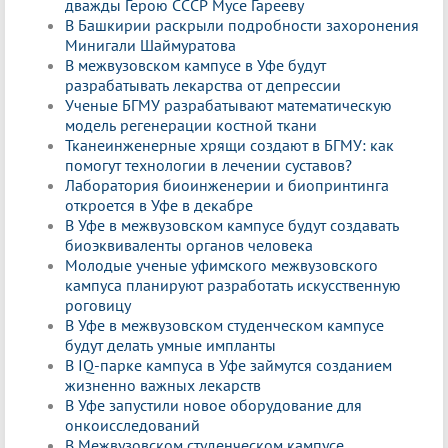
дважды Герою СССР Мусе Гарееву
В Башкирии раскрыли подробности захоронения
Минигали Шаймуратова
В межвузовском кампусе в Уфе будут
разрабатывать лекарства от депрессии
Ученые БГМУ разрабатывают математическую
модель регенерации костной ткани
Тканеинженерные хрящи создают в БГМУ: как
помогут технологии в лечении суставов?
Лаборатория биоинженерии и биопринтинга
откроется в Уфе в декабре
В Уфе в межвузовском кампусе будут создавать
биоэквиваленты органов человека
Молодые ученые уфимского межвузовского
кампуса планируют разработать искусственную
роговицу
В Уфе в межвузовском студенческом кампусе
будут делать умные импланты
В IQ-парке кампуса в Уфе займутся созданием
жизненно важных лекарств
В Уфе запустили новое оборудование для
онкоисследований
В Межвузовском студенческом кампусе