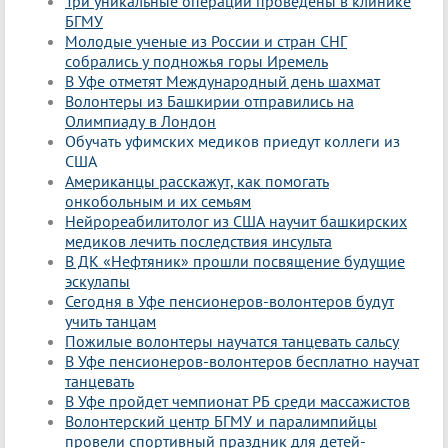
Три уникальные операции проведены в клинике
БГМУ
Молодые ученые из России и стран СНГ
собрались у подножья горы Иремель
В Уфе отметят Международный день шахмат
Волонтеры из Башкирии отправились на
Олимпиаду в Лондон
Обучать уфимских медиков приедут коллеги из
США
Американцы расскажут, как помогать
онкобольным и их семьям
Нейрореабилитолог из США научит башкирских
медиков лечить последствия инсульта
В ДК «Нефтяник» прошли посвящение будущие
эскулапы
Сегодня в Уфе пенсионеров-волонтеров будут
учить танцам
Пожилые волонтеры научатся танцевать сальсу
В Уфе пенсионеров-волонтеров бесплатно научат
танцевать
В Уфе пройдет чемпионат РБ среди массажистов
Волонтерский центр БГМУ и паралимпийцы
провели спортивный праздник для детей-