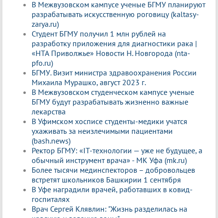
В Межвузовском кампусе ученые БГМУ планируют
разрабатывать искусственную роговицу (kaltasy-
zarya.ru)
Студент БГМУ получил 1 млн рублей на
разработку приложения для диагностики рака |
«НТА Приволжье» Новости Н. Новгорода (nta-
pfo.ru)
БГМУ. Визит министра здравоохранения России
Михаила Мурашко, август 2023 г.
В Межвузовском студенческом кампусе ученые
БГМУ будут разрабатывать жизненно важные
лекарства
В Уфимском хосписе студенты-медики учатся
ухаживать за неизлечимыми пациентами
(bash.news)
Ректор БГМУ: «IT-технологии — уже не будущее, а
обычный инструмент врача» - МК Уфа (mk.ru)
Более тысячи мединспекторов – добровольцев
встретят школьников Башкирии 1 сентября
В Уфе наградили врачей, работавших в ковид-
госпиталях
Врач Сергей Клявлин: "Жизнь разделилась на