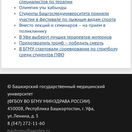
специалистов по терапии
Ол
импия уты ҡабынды
Студенты Башгосмедуниверситета приняли
участие в фестивале по лыжным видам спорта
Вместо лекций и семинаров – на прием в
поликлинику
В Уфе выберут лучших терапевтов-интернов
Предотвратить тромб – победить смерть
В БГМУ стартовали соревнования по стритболу
среди студентов ПФО
© Башкирский государственный медицинский
университет
(ФГБОУ ВО БГМУ МИНЗДРАВА РОССИИ)
450008, Республика Башкортостан, г. Уфа,
ул. Ленина, д. 3
8 (347) 272-11-60
bashsmu@yandex.ru