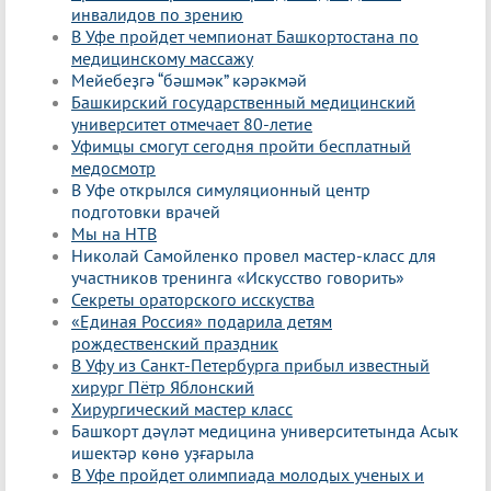
инвалидов по зрению
В Уфе пройдет чемпионат Башкортостана по
медицинскому массажу
Мейебеҙгә “бәшмәк” кәрәкмәй
Башкирский государственный медицинский
университет отмечает 80-летие
Уфимцы смогут сегодня пройти бесплатный
медосмотр
В Уфе открылся симуляционный центр
подготовки врачей
Мы на НТВ
Николай Самойленко провел мастер-класс для
участников тренинга «Искусство говорить»
Секреты ораторского исскуства
«Единая Россия» подарила детям
рождественский праздник
В Уфу из Санкт-Петербурга прибыл известный
хирург Пётр Яблонский
Хирургический мастер класс
Башҡорт дәүләт медицина университетында Асыҡ
ишектәр көнө уҙғарыла
В Уфе пройдет олимпиада молодых ученых и