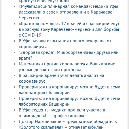
красную и зеленую зоны"
«Мультидисциплинарная команда»: медики Уфы
рассказали о своем отправлении в Карачаево-
Черкесию
«Братская помощь»: 17 врачей из Башкирии едут
в красную зону Карачаево-Черкесии для борьбы
с COVID-19
В Уфе начали испытания нового лекарства от
коронавируса
"Здоровая среда": Микроорганизмы - друзья или
враги?
Математика против коронавируса. Башкирские
учёные делают свои прогнозы
В Башкирии врачей учат делать анализ на
коронавирус
Провериться на коронавирус можно будет в семи
лабораториях Башкирии
Провериться на коронавирус можно будет в семи
лабораториях Башкирии
В Уфе студенты-медики приняли участие в
олимпиаде «Я – профессионал»
Доктор Нартайлаков – трехкратный обладатель
«Золотого скальпеля» – отмечает юбилей