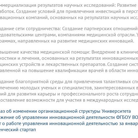
оммерциализация результатов научных исследований: Развитие
аботок. Создание условий для привлечения инвестиций в пер
вационных компаний, основанных на результатах научных исс
оздание сети сотрудничества: Создание партнерских отношени
едовательскими центрами, компаниями медицинской отрасли. 
раммах, направленных на развитие медицинских инноваций.
овышение качества медицинской помощи: Внедрение в клиниче
ностики и лечения, основанных на результатах инновационных
цинских устройств и лекарственных препаратов. Создание си
авленной на повышение квалификации врачей в области инно
оздание благоприятной среды для привлечения талантливых сп
лечению молодых ученых и специалистов, заинтересованных 
вий для развития карьеры и профессионального роста сотрудн
оставление возможности для участия в международных исслед
аз об изменении организационной структуры Университета
жение об управлении инновационной деятельности ФГБОУ ВО
т о работе управления инновационной деятельностью за янва
енческий стартап