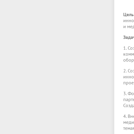
Цель
инно
и ме
Зада
1. С
комм
обор
2. С
инно
прое
3. Ф
парт
Созд
4. В
меди
тема