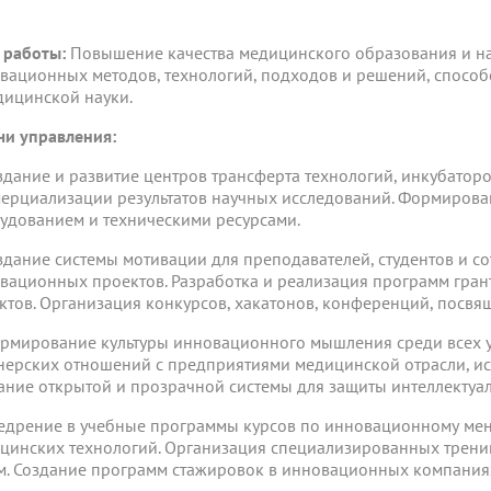
 работы:
Повышение качества медицинского образования и н
вационных методов, технологий, подходов и решений, способ
дицинской науки.
чи управления:
оздание и развитие центров трансферта технологий, инкубатор
ерциализации результатов научных исследований. Формирова
удованием и техническими ресурсами.
оздание системы мотивации для преподавателей, студентов и с
вационных проектов. Разработка и реализация программ гр
ктов. Организация конкурсов, хакатонов, конференций, посв
ормирование культуры инновационного мышления среди всех у
нерских отношений с предприятиями медицинской отрасли, ис
ание открытой и прозрачной системы для защиты интеллектуал
недрение в учебные программы курсов по инновационному ме
цинских технологий. Организация специализированных трени
м. Создание программ стажировок в инновационных компаниях