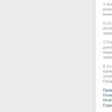
5. К
разр
инно
6. С
иссл
прог
7. П
диаг
меди
напр
8. С
прив
усло
Пред
Прик
Поло
Отчё
Студ