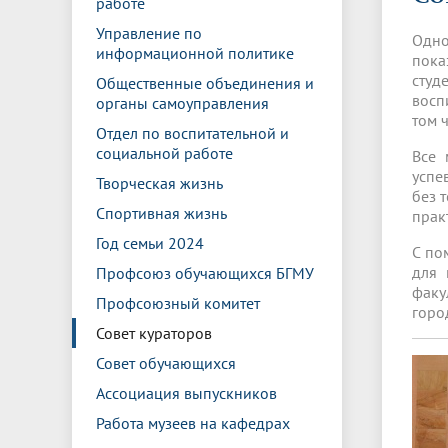
работе
Управление международной
Отдел ор
Профсою
Электронный ящик доверия
Комплекс
деятельности
Итоги научно-исследовательской
Клиничес
Управление по
Одно
Санаторий-профилакторий БГМУ
Совет обучающихся
БГМУ
Федерал
Ассоциац
работы
испытани
информационной политике
пока
центр
студ
Общественные объединения и
Абитуриенту
Золотой фонд БГМУ
Обращен
Медиа ц
восп
органы самоуправления
Конференции и форумы
Лаборато
том 
Видеогалерея
Жизнь иностранных студентов БГМУ
Оплата б
Универси
Отдел по воспитательной и
Информация для инвалидов и лиц с
Проблемные научные комиссии
Информац
БГМУ в р
социальной работе
Все 
Эндаумент
Вопрос-о
ограниченными возможностями
успе
Штаб студенческих отрядов БГМУ
Первичн
здоровья
Творческая жизнь
без 
Первых»
Спортивная жизнь
прак
Институт урологии и клинической
Репозит
Медицинский инспектор
Онлайн 
онкологии
Год семьи 2024
С по
для 
Профсоюз обучающихся БГМУ
факу
Независимая оценка качества
Професс
Профсоюзный комитет
горо
образования
Совет кураторов
Совет обучающихся
Ассоциация выпускников
Работа музеев на кафедрах