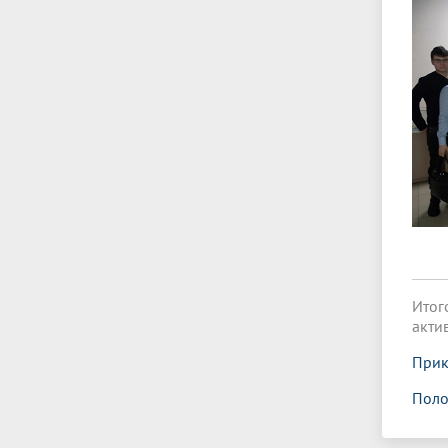
Итог
акти
Прик
Поло