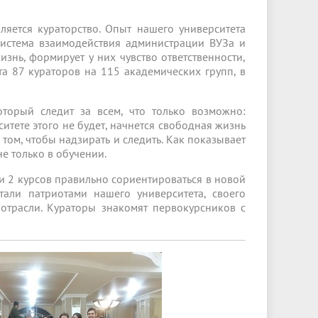
Менеджмент качества
Лицензии
Совет кураторов
Сведения об образовательной
Докторантура
яется кураторство. Опыт нашего университета
организации
Государственная итоговая аттестация
Выпускники БГМУ – ветераны ВОВ
система взаимодействия администрации ВУЗа и
Грантовые фонды
знь, формирует у них чувство ответственности,
жизни
Карта сайта
Внутренняя оценка качества
Юбиляры
та 87 кураторов на 115 академических групп, в
образования
Научные издания
Трансформация университета
Празднование 75-летия Победы в
Всероссийская студенческая
Публикационная активность
Великой Отечественной войне
оторый следит за всем, что только возможно:
олимпиада по хирургии с
итете этого не будет, начнется свободная жизнь
к"
НИИ кардиологии
«МЕДМОЛ»
международным участием
 том, чтобы надзирать и следить. Как показывает
не только в обучении.
Научная ординатура
Новые образовательные программы
и 2 курсов правильно сориентироваться в новой
Электронная учебная библиотека
тали патриотами нашего университета, своего
 отрасли. Кураторы знакомят первокурсников с
ные
Аккредитация специалиста
Наставничество в сфере
здравоохранения