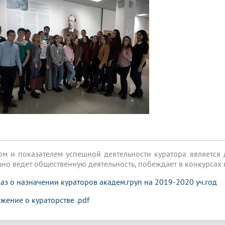
ом и показателем успешной деятельности куратора является 
вно ведет общественную деятельность, побеждает в конкурсах 
аз о назначении кураторов академ.груп на 2019-2020 уч.год
жение о кураторстве .pdf