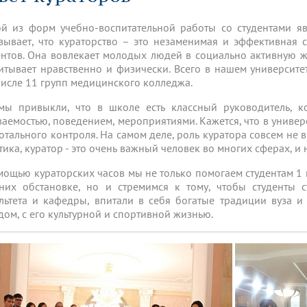
динатуры
з обучающихся БГМУ
Расписание
Профсоюзный комитет
ная программа развития
Антитеррор
кие исследования и
Диссертационные советы
й из форм учебно-воспитательной работы со студентами явл
ьный аккредитационный
ия выпускников
Научно-образовательный
Работа музеев на кафедрах
я, ЛЭК
зывает, что кураторство – это незаменимая и эффективная 
медицинский кластер
Аспирантура
ентов. Она вовлекает молодых людей в социально активную жи
ие граждан
ентр
Фотогалерея
БГМУ - ВУЗ здорового образа 
«Нижневолжский»
итывает нравственно и физически. Всего в нашем университе
рии мегагранта
Полезные интернет-ссылки
числе 11 групп медицинского колледжа.
анковской картой
тету 90 лет
Реорганизация вуза
Университету 85 лет
ия для студентов
ейтингах университетов
Я-профессионал
Управление инновационной
мы привыкли, что в школе есть классный руководитель, к
твет
деятельности
ваемостью, поведением, мероприятиями. Кажется, что в универс
ое отделение «Движение
Альманах "Исторический вестни
тотального контроля. На самом деле, роль куратора совсем не в
 БГМУ
тика, куратор - это очень важный человек во многих сферах, и 
орий БГМУ
Евразийский НОЦ
обучение
Социальная работа в системе
здравоохранения
мощью кураторских часов мы не только помогаем студентам 1 
них обстановке, но и стремимся к тому, чтобы студенты с
льтета и кафедры, впитали в себя богатые традиции вуза и
иональное обучение
Инновационные образователь
дом, с его культурной и спортивной жизнью.
проекты