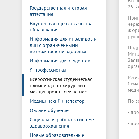
Всер
25-26
Государственная итоговая
аттестация
Приг
Внутренняя оценка качества
чере
образования
жюри
руко
Информация для инвалидов и
лиц с ограниченными
Подр
возможностями здоровья
Минз
Заяв
Информация для студентов
орга
Я-профессионал
Реги
Всероссийская студенческая
бума
олимпиада по хирургии с
меди
международным участием
Медицинский инспектор
По в
Онлайн обучение
- пр
Социальная работа в системе
- пр
здравоохранения
Новые образовательные