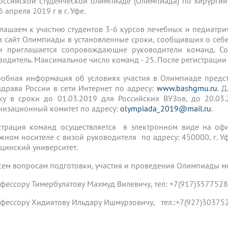
оссийской студенческой олимпиаде (Олимпиада) по хирургии
 апреля 2019 г в г. Уфе.
лашаем к участию студентов 3-6 курсов лечебных и педиатрич
з сайт Олимпиады в установленные сроки, сообщивших о себ
 приглашается сопровождающие руководители команд. Со
водитель. Максимальное число команд - 25. После регистраци
обная информация об условиях участия в Олимпиаде предс
драва России в сети Интернет по адресу:
www.bashgmu.ru
. 
ку в сроки до 01.03.2019 для Российских ВУЗов, до 20.03.
низационный комитет по адресу:
olympiada_2019@mail.ru
.
страция команд осуществляется в электронном виде на оф
жном носителе с визой руководителя по адресу: 450000, г. Уф
цинский университет.
сем вопросам подготовки, участия и проведения Олимпиады м
офессору Тимербулатову Махмуд Вилевичу, тел: +7(917)3577528
офессору Хидиятову Ильдару Ишмурзовичу, тел.:+7(927)30375