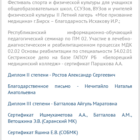
Фестиваль спорта и физической культуры для учащихся
общеобразовательных школ, ССУЗов, ВУЗов и учителей
физической культуры II Летний лагерь «Мое призвание
медицина» г.Бирск – благодарность Исхакову И.Р.;
Республиканский информационно-обучающий
педагогический семинар по ПМ 02. Участие в лечебно-
диагностическом и реабилитационном процессах МДК
02.02 Основы реабилитации по специальности 34.02.01
Сестринское дело на базе ГАПОУ РБ «Белорецкий
медицинский колледж» - сертификат Паршкова А.А.
Диплом II степени - Ростов Александр Сергеевич
Благодарственное письмо - Нечитайло Наталья
Анатольевна
Диплом III степени - Батталова Айгуль Маратовна
Сертификат Ишмухаметова А.А., Батталова А.М.,
Ветошкина Э.В. (Саранский МК)
Сертификат Яшина Е.В. (СОБМК)