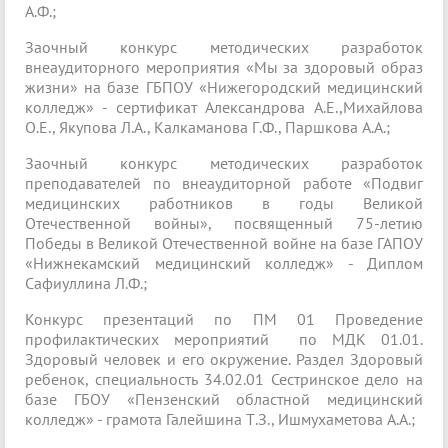
А.Ф.;
Заочный конкурс методических разработок
внеаудиторного мероприятия «Мы за здоровый образ
жизни» на базе ГБПОУ «Нижегородский медицинский
колледж» - сертификат Александрова А.Е.,Михайлова
О.Е., Якупова Л.А., Калкаманова Г.Ф., Паршкова А.А.;
Заочный конкурс методических разработок
преподавателей по внеаудиторной работе «Подвиг
медицинских работников в годы Великой
Отечественной войны», посвященный 75-летию
Победы в Великой Отечественной войне на базе ГАПОУ
«Нижнекамский медицинский колледж» - Диплом
Сафиуллина Л.Ф.;
Конкурс презентаций по ПМ 01 Проведение
профилактических мероприятий по МДК 01.01.
Здоровый человек и его окружение. Раздел Здоровый
ребенок, специальность 34.02.01 Сестринское дело на
базе ГБОУ «Пензенский областной медицинский
колледж» - грамота Галейшина Т.З., Ишмухаметова А.А.;