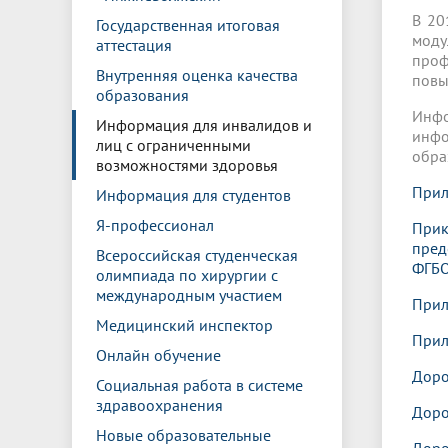
В 20
Государственная итоговая
моду
аттестация
проф
Внутренняя оценка качества
повы
образования
Инф
Информация для инвалидов и
инфо
лиц с ограниченными
обра
возможностями здоровья
Прил
Информация для студентов
Я-профессионал
Прик
пред
Всероссийская студенческая
ФГБО
олимпиада по хирургии с
международным участием
Прил
Медицинский инспектор
Прил
Онлайн обучение
Доро
Социальная работа в системе
здравоохранения
Доро
Новые образовательные