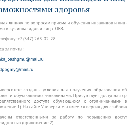
динатуры
з обучающихся БГМУ
Расписание
Профсоюзный комитет
ная программа развития
зможностями здоровья
Антитеррор
кие исследования и
Диссертационные советы
ьный аккредитационный
ия выпускников
Научно-образовательный
Работа музеев на кафедрах
я, ЛЭК
медицинский кластер
Аспирантура
ячая линия» по вопросам приема и обучения инвалидов и лиц 
ие граждан
ентр
Фотогалерея
БГМУ - ВУЗ здорового образа 
«Нижневолжский»
ма в вуз инвалидов и лиц с ОВЗ.
рии мегагранта
Полезные интернет-ссылки
анковской картой
тету 90 лет
Реорганизация вуза
Университету 85 лет
елефону: +7 (347) 268-02-28
ия для студентов
ейтингах университетов
Я-профессионал
Управление инновационной
твет
деятельности
са эл.почты:
ое отделение «Движение
Альманах "Исторический вестни
 БГМУ
mka_bashgmu@mail.ru
орий БГМУ
Евразийский НОЦ
обучение
Социальная работа в системе
здравоохранения
rdpbgmy@mail.ru
иональное обучение
Инновационные образователь
проекты
иверситете созданы условия для получения образования 
овья и обучающимися-инвалидами. Присутствует доступная ср
репятственного доступа обучающихся с ограниченными 
ложение 1). На сайте Университета имеется версия для слабови
начены ответственными за работу по повышению досту
лидностью (приложение 2)