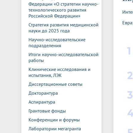
Управление международной
Отдел ор
Профсою
Федерации «О стратегии научно-
Электронный ящик доверия
Комплекс
деятельности
Итоги научно-исследовательской
Клиничес
технологического развития
Инте
Санаторий-профилакторий БГМУ
Совет обучающихся
БГМУ
Федерал
Ассоциац
работы
испытани
Российской Федерации»
центр
Евра
Стратегия развития медицинской
Абитуриенту
Золотой фонд БГМУ
Обращен
Медиа ц
науки до 2025 года
Конференции и форумы
Лаборато
Видеогалерея
Жизнь иностранных студентов БГМУ
Оплата б
Универси
Научно-исследовательские
Информация для инвалидов и лиц с
Проблемные научные комиссии
Информац
БГМУ в р
подразделения
Эндаумент
Вопрос-о
ограниченными возможностями
Штаб студенческих отрядов БГМУ
Первичн
здоровья
Итоги научно-исследовательской
Первых»
работы
Институт урологии и клинической
Репозит
Медицинский инспектор
Онлайн 
Клинические исследования и
онкологии
испытания, ЛЭК
Диссертационные советы
Независимая оценка качества
Професс
Докторантура
образования
Аспирантура
Грантовые фонды
Конференции и форумы
Лаборатории мегагранта