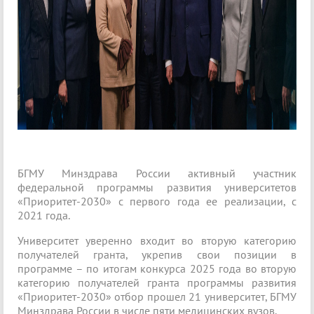
БГМУ Минздрава России активный участник
федеральной программы развития университетов
«Приоритет-2030» с первого года ее реализации, с
2021 года.
Университет уверенно входит во вторую категорию
получателей гранта, укрепив свои позиции в
программе – по итогам конкурса 2025 года во вторую
категорию получателей гранта программы развития
«Приоритет-2030» отбор прошел 21 университет, БГМУ
Минздрава России в числе пяти медицинских вузов.