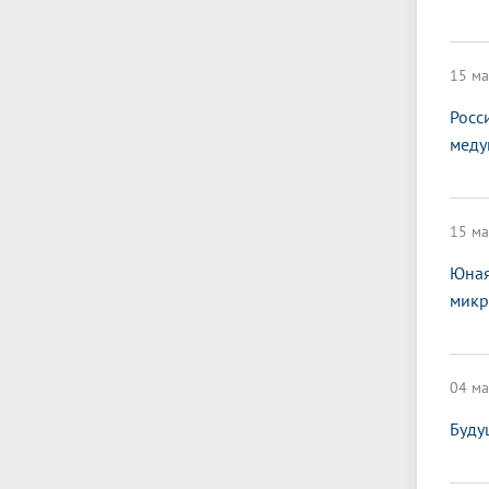
15 ма
Росс
меду
15 ма
Юная
микр
04 ма
Буду