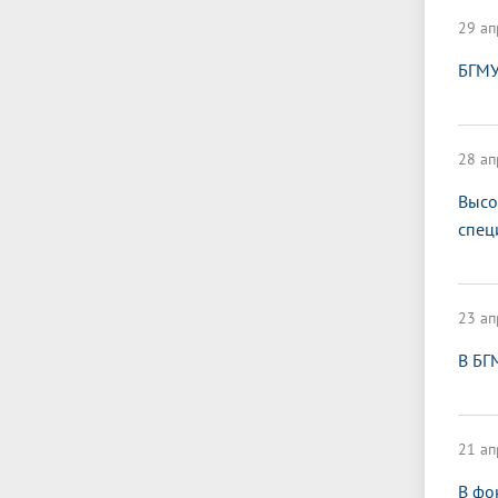
29 ап
БГМУ
28 ап
Высо
спец
23 ап
В БГ
21 ап
В фо