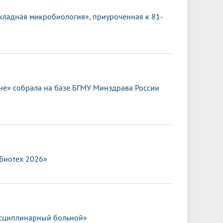
кладная микробиология», приуроченная к 81-
е» собрала на базе БГМУ Минздрава России
.Биотех 2026»
исциплинарный больной»