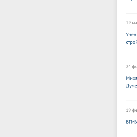
19 ма
Учен
стро
24 фе
Миха
Думе
19 фе
БГМУ