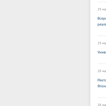
29 ма
Всер
реал
29 ма
Унив
28 ма
Рект
Япон
28 ма