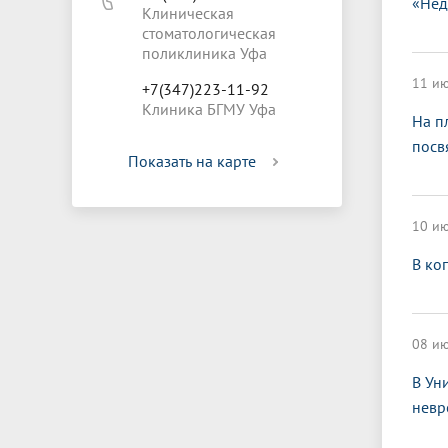
«Нед
Клиническая
стоматологическая
поликлиника Уфа
11 ию
+7(347)223-11-92
Клиника БГМУ Уфа
На п
посв
Показать на карте
10 ию
В ко
08 ию
В Ун
невр