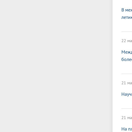
В ме
лети
22 ма
Межд
боле
21 ма
Науч
21 ма
На п