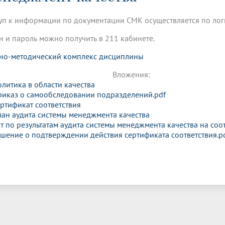
динатуры
з обучающихся БГМУ
Расписание
Профсоюзный комитет
ная программа развития
Антитеррор
кие исследования и
Диссертационные советы
уп к информации по документации СМК осуществляется по лог
ьный аккредитационный
ия выпускников
Научно-образовательный
Работа музеев на кафедрах
я, ЛЭК
медицинский кластер
Аспирантура
н и пароль можно получить в 211 кабинете.
ие граждан
ентр
Фотогалерея
БГМУ - ВУЗ здорового образа 
«Нижневолжский»
рии мегагранта
Полезные интернет-ссылки
но-методический комплекс дисциплины
анковской картой
тету 90 лет
Реорганизация вуза
Университету 85 лет
ия для студентов
ейтингах университетов
Я-профессионал
Управление инновационной
Вложения:
твет
деятельности
литика в области качества
ое отделение «Движение
Альманах "Исторический вестни
риказ о самообследовании подразделений.pdf
 БГМУ
ртификат соответствия
орий БГМУ
Евразийский НОЦ
обучение
Социальная работа в системе
ан аудита системы менеджмента качества
здравоохранения
т по результатам аудита системы менеджмента качества на соо
шение о подтверждении действия сертификата соответствия.p
иональное обучение
Инновационные образователь
проекты