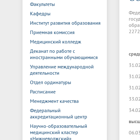
Управление международной
Отдел ор
Профсою
Факультеты
Электронный ящик доверия
Комплекс
деятельности
Итоги научно-исследовательской
Клиничес
Феде
Кафедры
Санаторий-профилакторий БГМУ
Совет обучающихся
БГМУ
Федерал
Ассоциац
работы
испытани
госу
центр
Институт развития образования
обра
Абитуриенту
Золотой фонд БГМУ
Обращен
Медиа ц
2272
Приемная комиссия
Конференции и форумы
Лаборато
Видеогалерея
Жизнь иностранных студентов БГМУ
Оплата б
Универси
Медицинский колледж
Информация для инвалидов и лиц с
Проблемные научные комиссии
Информац
БГМУ в р
Эндаумент
Вопрос-о
ограниченными возможностями
Деканат по работе с
сред
Штаб студенческих отрядов БГМУ
Первичн
здоровья
иностранными обучающимися
Первых»
31.0
Управление международной
Институт урологии и клинической
Репозит
Медицинский инспектор
Онлайн 
деятельности
онкологии
31.0
Отдел ординатуры
31.0
Расписание
Независимая оценка качества
Професс
образования
33.0
Менеджмент качества
34.0
Федеральный
аккредитационный центр
высш
Научно-образовательный
медицинский кластер
06.0
«Нижневолжский»