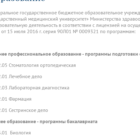
динатуры
з обучающихся БГМУ
Расписание
Профсоюзный комитет
ная программа развития
Антитеррор
кие исследования и
Диссертационные советы
ральное государственное бюджетное образовательное учреж
ьный аккредитационный
ия выпускников
Научно-образовательный
Работа музеев на кафедрах
я, ЛЭК
дарственный медицинский университет» Министерства здрав
медицинский кластер
Аспирантура
зовательную деятельность в соответствии с лицензией на осу
ие граждан
ентр
Фотогалерея
БГМУ - ВУЗ здорового образа 
«Нижневолжский»
 от 15 июля 2016 г. серия 90Л01 № 0009321 по программам:
рии мегагранта
Полезные интернет-ссылки
анковской картой
тету 90 лет
Реорганизация вуза
Университету 85 лет
ия для студентов
ейтингах университетов
Я-профессионал
Управление инновационной
твет
деятельности
нее профессиональное образование - программы подготовки 
ое отделение «Движение
Альманах "Исторический вестни
 БГМУ
2.05 Стоматология ортопедическая
орий БГМУ
Евразийский НОЦ
обучение
Социальная работа в системе
здравоохранения
2.01 Лечебное дело
2.03 Лабораторная диагностика
иональное обучение
Инновационные образователь
проекты
2.01 Фармация
2.01 Сестринское дело
ее образование - программы бакалавриата
3.01 Биология