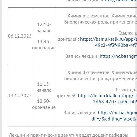
Химия р-элементов. Химические
Биологическая роль, применение
12:10-
начало
Ссылка д
06.12.2025
зрителей:
https://bsmu.ktalk.ru/app/
13:45-
49c2-4f3f-90ba-4f
окончание
Запись лекции:
https://nc.bashg
Химия d-элементов. Химические
Биологическая роль, применение
11.15-
Ссылка д
начало
13.12.2025
зрителей:
https://bsmu.ktalk.ru/app/
12.50-
2d68-4707-aa9e-b
окончание
Запись лекции:
https://nc.bashg
dir=/&editing=false&
Лекции и практические занятия ведет доцент кафедры