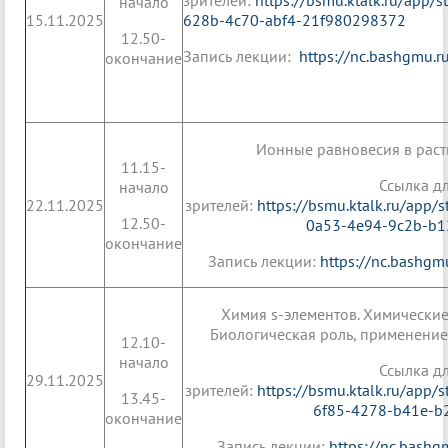
зрителей:
https://bsmu.ktalk.ru/app/
начало
15.11.2025
628b-4c70-abf4-21f980298372
12.50-
Запись лекции:
https://nc.bashgmu.ru
окончание
Ионные равновесия в раст
11.15-
Ссылка д
начало
22.11.2025
зрителей:
https://bsmu.ktalk.ru/app/
12.50-
0a53-4e94-9c2b-b1
окончание
Запись лекции:
https://nc.bashg
Химия s-элементов. Химические
Биологическая роль, применение
12.10-
начало
Ссылка д
29.11.2025
зрителей:
https://bsmu.ktalk.ru/app/
13.45-
6f85-4278-b41e-b2
окончание
Запись лекции:
https://nc.bash