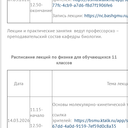
12.50-
77fc-4cb9-a7d6-f8d7f1906fe6
окончание
Запись лекции:
https://nc.bashgmu.r
Лекции и практические занятия ведут профессорско –
преподавательский состав кафедры биологии.
Расписание лекций по физике для обучающихся 11
классов
Дата
Тема лекц
Основы молекулярно-кинетической т
11.15-
ссылк
начало
14.03.2026
зрителей:
https://bsmu.ktalk.ru/app
12.50-
67dd-4a0d-9159-7ef59d0c8a35