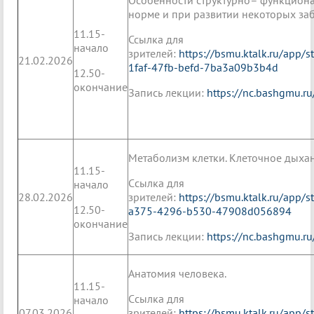
Особенности структурно– функциона
норме и при развитии некоторых за
11.15-
Ссылка для
начало
зрителей:
https://bsmu.ktalk.ru/app/
21.02.2026
1faf-47fb-befd-7ba3a09b3b4d
12.50-
окончание
Запись лекции:
https://nc.bashgmu
Метаболизм клетки. Клеточное дыхан
11.15-
Cсылка для
начало
28.02.2026
зрителей:
https://bsmu.ktalk.ru/app/
12.50-
a375-4296-b530-47908d056894
окончание
Запись лекции:
https://nc.bashgmu.r
Анатомия человека.
11.15-
Cсылка для
начало
07.03.2026
зрителей:
https://bsmu.ktalk.ru/app/