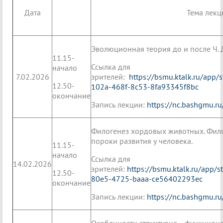
Дата
Тема лекц
Эволюционная теория до и после Ч. 
11.15-
Ссылка для
начало
7.02.2026
зрителей:
https://bsmu.ktalk.ru/app
12.50-
102a-468f-8c53-8fa93345f8bc
окончание
Запись лекции:
https://nc.bashgmu.r
Филогенез хордовых животных. Фил
пороки развития у человека.
11.15-
начало
Ссылка для
14.02.2026
зрителей:
https://bsmu.ktalk.ru/app/
12.50-
80e5-4725-baaa-ce56402293ec
окончание
Запись лекции:
https://nc.bashgmu.r