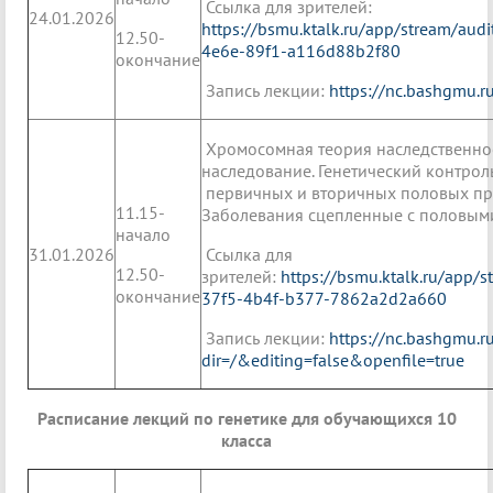
Ссылка для зрителей:
24.01.2026
https://bsmu.ktalk.ru/app/stream/aud
12.50-
4e6e-89f1-a116d88b2f80
окончание
Запись лекции:
https://nc.bashgmu.
Хромосомная теория наследственно
наследование. Генетический контро
первичных и вторичных половых при
11.15-
Заболевания сцепленные с половым
начало
31.01.2026
Ссылка для
12.50-
зрителей:
https://bsmu.ktalk.ru/app/
окончание
37f5-4b4f-b377-7862a2d2a660
Запись лекции:
https://nc.bashgmu.
dir=/&editing=false&openfile=true
Расписание лекций по генетике для обучающихся 10
класса