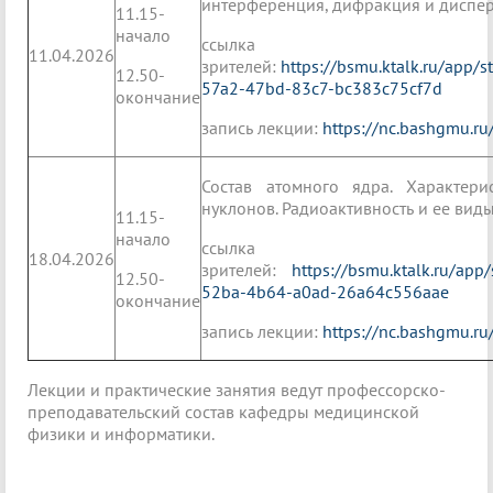
интерференция, дифракция и дисперс
11.15-
начало
ссылк
11.04.2026
зрителей:
https://bsmu.ktalk.ru/app/
12.50-
57a2-47bd-83c7-bc383c75cf7d
окончание
запись лекции:
https://nc.bashgmu.r
Состав атомного ядра. Характери
нуклонов. Радиоактивность и ее виды
11.15-
начало
ссылк
18.04.2026
зрителей:
https://bsmu.ktalk.ru/app
12.50-
52ba-4b64-a0ad-26a64c556aae
окончание
запись лекции:
https://nc.bashgmu.ru
Лекции и практические занятия ведут профессорско-
преподавательский состав кафедры медицинской
физики и информатики.