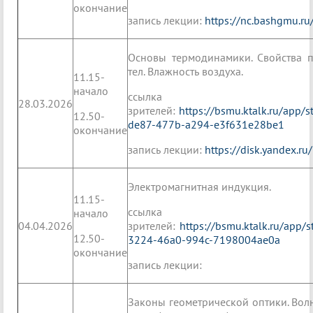
окончание
запись лекции:
https://nc.bashgmu.r
Основы термодинамики. Свойства п
тел. Влажность воздуха.
11.15-
начало
ссылк
28.03.2026
зрителей:
https://bsmu.ktalk.ru/app/
12.50-
de87-477b-a294-e3f631e28be1
окончание
запись лекции:
https://disk.yandex.r
Электромагнитная индукция.
11.15-
ссылк
начало
04.04.2026
зрителей:
https://bsmu.ktalk.ru/app/
12.50-
3224-46a0-994c-7198004ae0a
окончание
запись лекции:
Законы геометрической оптики. Волн