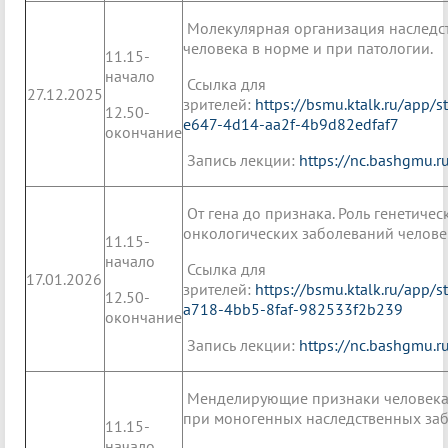
Молекулярная организация наследст
человека в норме и при патологии.
11.15-
начало
Ссылка для
27.12.2025
зрителей:
https://bsmu.ktalk.ru/app/
12.50-
e647-4d14-aa2f-4b9d82edfaf7
окончание
Запись лекции:
https://nc.bashgmu.
От гена до признака. Роль генетичес
онкологических заболеваний челове
11.15-
начало
Ссылка для
17.01.2026
зрителей:
https://bsmu.ktalk.ru/app/
12.50-
a718-4bb5-8faf-982533f2b239
окончание
Запись лекции:
https://nc.bashgmu.
Менделирующие признаки человека.
при моногенных наследственных заб
11.15-
начало