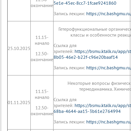
5e1e-45ec-8cc7-1fcae9241860
окончание
Запись лекции:
https://nc.bashgmu.
Гетерофункциональные органичес
классы и особенности реакц
11.15-
начало
Ссылка для
25.10.2025
зрителей:
https://bsmu.ktalk.ru/app/
12.50-
8b05-46e2-b22f-c96e20baaf14
окончание
Запись лекции:
https://nc.bashgmu.
Некоторые вопросы физическ
термодинамика. Химичес
11.15-
начало
Ссылка для
01.11.2025
зрителей:
https://bsmu.ktalk.ru/app/
12.50-
68ba-4644-aa15-3b61e2764994
окончание
Запись лекции:
https://nc.bashgmu.r