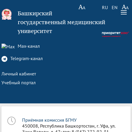
RU
EN
Башкирский
государственный медицинский
университет
Max-канал
Telegram-канал
Личный кабинет
Учебный портал
Приёмная комиссия БГМУ
450008, Республика Башкортостан, г. Уфа, ул.
Заки Валиди, д. 47; тел: 8 (347) 272-92-31