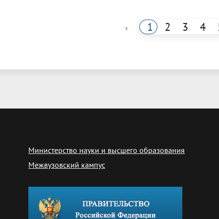
1
2
3
4
‹
Министерство науки и высшего образования
Межвузовский кампус