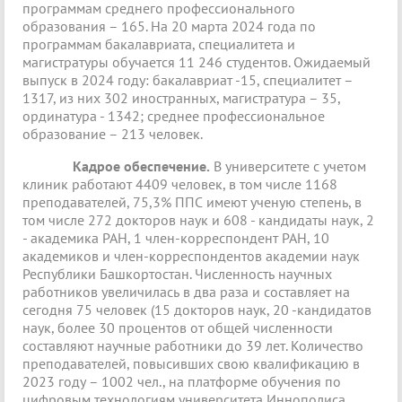
программам среднего профессионального
образования – 165. На 20 марта 2024 года по
программам бакалавриата, специалитета и
магистратуры обучается 11 246 студентов. Ожидаемый
выпуск в 2024 году: бакалавриат -15, специалитет –
1317, из них 302 иностранных, магистратура – 35,
ординатура - 1342; среднее профессиональное
образование – 213 человек.
Кадрое обеспечение.
В университете с учетом
клиник работают 4409 человек, в том числе 1168
преподавателей, 75,3% ППС имеют ученую степень, в
том числе 272 докторов наук и 608 - кандидаты наук, 2
- академика РАН, 1 член-корреспондент РАН, 10
академиков и член-корреспондентов академии наук
Республики Башкортостан. Численность научных
работников увеличилась в два раза и составляет на
сегодня 75 человек (15 докторов наук, 20 -кандидатов
наук, более 30 процентов от общей численности
составляют научные работники до 39 лет. Количество
преподавателей, повысивших свою квалификацию в
2023 году – 1002 чел., на платформе обучения по
цифровым технологиям университета Иннополиса