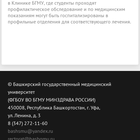
в Клинике БГМУ, где студенты проходят
профилактическое обследование и по медицинским
показаниям могут быть госпитализированы в
профильные отделения для соответствующего лечения.
© Башкирский государственный медицинский
университет
(ФГБОУ ВО БГМУ МИНЗДРАВА РОССИИ)
450008, Республика Башкортостан, г. Уфа,
ул. Ленина, д. 3
8 (347) 272-11-60
bashsmu@yandex.ru
rectorat@bashgmu.ru