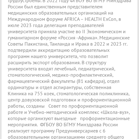
трудоустроены. В 2022 году ФГБОУ ВО БГМУ Минздрава
России был единственным представителем
медицинских образовательных организаций на
Международном форуме AFRICA – HEALTH ExCon, в
июле 2023 года делегация преподавателей
университета приняла участие во II Экономическом и
гуманитарном форуме «Россия -Африка». Медицинские
Советы Пакистана, Таиланда и Ирака в 2022 и 2023 гг.
подтвердили аккредитацию образовательных
программ нашего университета, что позволит
расширить экспорт образования. В структуру
университета входят лечебный, педиатрический,
стоматологический, медико-профилактический,
фармацевтический факультеты (81 кафедра), отдел
ординатуры и отдел аспирантуры, собственная
Клиника на 755 коек, стоматологическая поликлиника,
центр довузовской подготовки и профориентационной
работы, созданы Совет по профориентационной
работе и Учебно-методический комплекс «Школа-вуз»,
которые организуют выездные профориентационные
мероприятия. ФГБОУ ВО БГМУ Минздрава России
реализует программу Предуниверсариев с 6
образовательными организациями среднего общего