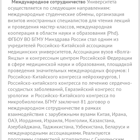
Международное сотрудничество
Университета
осуществляется по следующим направлениям:
международные студенческие обмены, организация
визитов иностранных специалистов для чтения лекций
и проведения мастер-классов, международная
кооперация в области науки и образования (Phd).
ФГБОУ ВО БГМУ Минздрава России стал одним из
учредителей Российско-Китайской ассоциации
медицинских университетов, Ассоциации вузов «Волга-
Янцзы» и конгрессным центром Российской Федерации
в сфере медицинской науки и образования, площадкой
проведения значительных международных форумов: I
Российско-Китайского конгресса нейрохирургов, I
Российско-китайского конгресса по лечению сердечно-
сосудистых заболеваний, Евразийский конгресс по
урологии и Российско-Китайского конгресса по
микробиологии. БГМУ заключил 81 договор о
международном сотрудничестве в рамках
взаимодействия с зарубежными вузами Китая, Ирана,
ОАЭ, Иордания, Израиля, Монголии, Казахстана,
Азербайджана, Таджикистана, Узбекистана, Беларуси и
международными ассоциациями. Реализуются
программы совместной аспирантуры с Сычуаньским