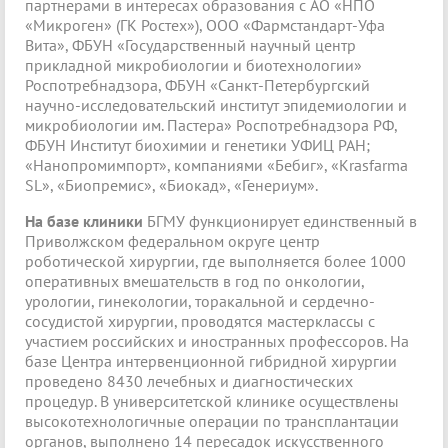
партнерами в интересах образования с АО «НПО
«Микроген» (ГК Ростех»), ООО «Фармстандарт-Уфа
Вита», ФБУН «Государственный научный центр
прикладной микробиологии и биотехнологии»
Роспотребнадзора, ФБУН «Санкт-Петербургский
научно-исследовательский институт эпидемиологии и
микробиологии им. Пастера» Роспотребнадзора РФ,
ФБУН Институт биохимии и генетики УФИЦ РАН;
«Нанопромимпорт», компаниями «Бебиг», «Krasfarma
SL», «Биопремис», «Биокад», «Генериум».
На базе клиники
БГМУ функционирует единственный в
Приволжском федеральном округе центр
роботической хирургии, где выполняется более 1000
оперативных вмешательств в год по онкологии,
урологии, гинекологии, торакальной и сердечно-
сосудистой хирургии, проводятся мастерклассы с
участием российских и иностранных профессоров. На
базе Центра интервенционной гибридной хирургии
проведено 8430 лечебных и диагностических
процедур. В университетской клинике осуществлены
высокотехнологичные операции по трансплантации
органов, выполнено 14 пересадок искусственного