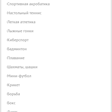
·Спортивная акробатика
·Настольный теннис
·Легкая атлетика
·Лыжные гонки
·Киберспорт
·Бадминтон
·Плавание
·Шахматы, шашки
·Мини-футбол
·Крикет
·Борьба
·Бокс
·Дартс