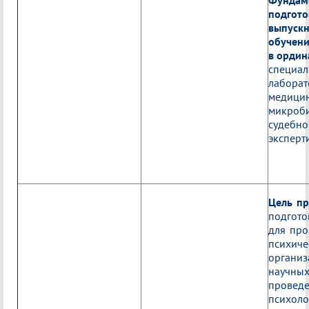
Фундам
подгото
выпуск
обучени
в ордин
специал
лаборат
медици
микроби
судебно
эксперти
Цель п
подгот
для про
психич
органи
научн
провед
психол