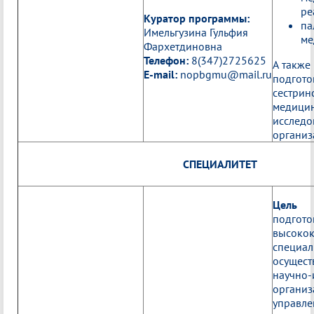
ре
Куратор программы:
па
Имельгузина Гульфия
ме
Фархетдиновна
Телефон:
8(347)2725625
А также
E-mail:
nopbgmu@mail.ru
подгото
сестрин
медицин
исследо
органи
СПЕЦИАЛИТЕТ
Цель 
подгото
высоко
специа
осущес
научно-
организ
управле