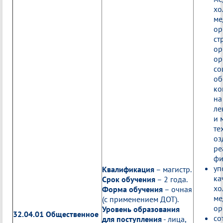
хо
ме
ор
ст
ор
ор
со
об
ко
на
ле
и 
те
оз
ре
фи
уп
Квалификация
– магистр.
ка
Срок обучения
– 2 года.
хо
Форма обучения
– очная
ме
(с применением ДОТ).
ор
Уровень образования
32.04.01 Общественное
со
для поступления
- лица,