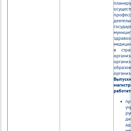
пла
осущес
профес
деятел
госуд
муници
здравоо
медици
в стра
орган
организ
образов
организ
Выпус
магис
работать
пр
уч
ру
ди
ад
ме