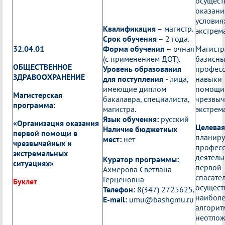
осущес
оказан
услови
Квалификация
– магистр.
экстрем
Срок обучения
– 2 года.
32.04.01
Форма обучения
– очная
Магис
(с применением ДОТ).
бази
ОБЩЕСТВЕННОЕ
Уровень образования
профес
ЗДРАВООХРАНЕНИЕ
для поступления
- лица,
навыки
имеющие диплом
помо
Магистерская
бакалавра, специалиста,
чре
программа:
магистра.
экстрем
Язык обучения:
русский
«Организация оказания
Целева
Наличие бюджетных
первой помощи в
планир
мест:
нет
чрезвычайных и
профес
экстремальных
деятел
Куратор программы:
ситуациях»
первой
Ахмерова Светлана
спаса
Герценовна
Буклет
осуще
Телефон:
8(347) 2725625,
наибол
E-mail:
umu@bashgmu.ru
алгори
неотло