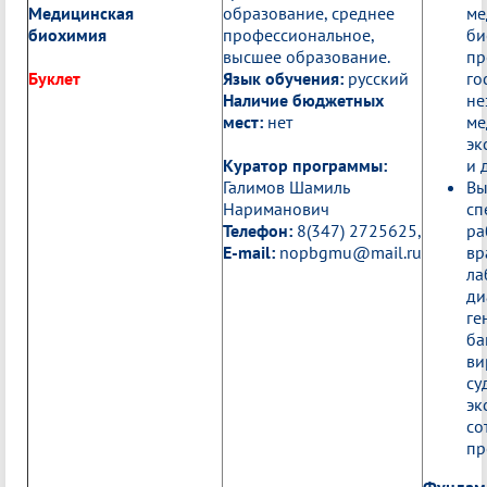
Медицинская
образование, среднее
ме
биохимия
профессиональное,
би
высшее образование.
пр
Буклет
Язык обучения:
русский
го
Наличие бюджетных
не
мест:
нет
ме
эк
Куратор программы:
и 
Галимов Шамиль
Вы
Нариманович
сп
Телефон:
8(347) 2725625,
ра
E-mail:
nopbgmu@mail.ru
вр
ла
ди
ге
ба
ви
су
эк
со
пр