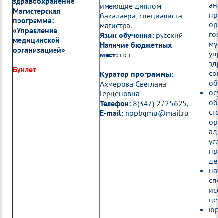
здравоохранение
ан
имеющие диплом
Магистерская
пр
бакалавра, специалиста,
программа:
ор
магистра.
«Управление
го
Язык обучения:
русский
медицинской
му
Наличие бюджетных
организацией»
уп
мест:
нет
зд
Буклет
со
Куратор программы:
об
Ахмерова Светлана
ос
Герценовна
об
Телефон:
8(347) 2725625,
ст
E-mail:
nopbgmu@mail.ru
ор
ад
ус
пр
де
на
сп
ис
це
юр