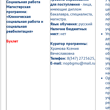
Социальная работа
для поступления
- лица,
по
Магистерская
имеющие диплом
це
программа:
бакалавра, специалиста,
об
«Клиническая
магистра.
ле
социальная работа и
Язык обучения:
русский
пр
социальная
Наличие бюджетных
уч
реабилитация»
мест:
нет
Уп
де
Буклет
Куратор программы:
ад
Храмова Ксения
му
Вячеславовна
об
Телефон:
8(347) 2725625,
те
E-mail:
nopbgmu@mail.ru
уп
со
на
Ор
со
ле
пр
уч
ре
це