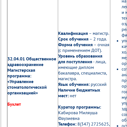
на
ле
и 
те
оз
ре
Квалификация
– магистр.
фи
Срок обучения
– 2 года.
уп
Форма обучения
– очная
ка
(с применением ДОТ).
хо
Уровень образования
ме
32.04.01 Общественное
для поступления
- лица,
ор
здравоохранение
имеющие диплом
со
Магистерская
бакалавра, специалиста,
ан
программа:
магистра.
пр
«Управление
Язык обучения:
русский
ор
стоматологической
Наличие бюджетных
го
организацией»
мест:
нет
му
уп
Буклет
Куратор программы:
зд
Кабирова Миляуша
со
Фаузиевна
об
Телефон:
8(347) 2725625,
ос