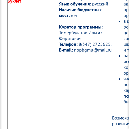
Буклет
Язык обучения:
русский
ад
Наличие бюджетных
пр
мест:
нет
ор
в 
Куратор программы:
ре
Тимербулатов Ильгиз
це
Фаритович
со
Телефон:
8(347) 2725625,
шк
E-mail:
nopbgmu@mail.ru
и т
на
ис
ко
ор
ча
по
ка
пс
би
Возможн
развити