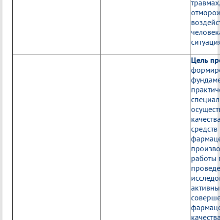
трав
отморо
воздей
челове
ситуаци
Цель п
формиро
фундаме
практич
специал
осущест
качеств
средств
фармац
произво
работы 
проведе
исследо
активны
соверше
фармаце
качеств