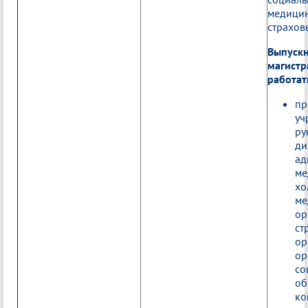
медици
страхов
Выпуск
магистр
работать
пр
уч
ру
ди
ад
ме
хо
ме
ор
ст
ор
ор
со
об
ко