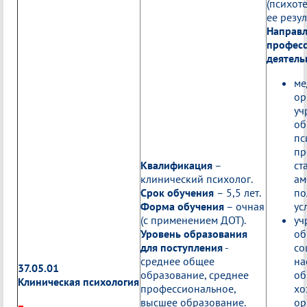
(психот
ее резу
Направ
профес
деятель
ме
ор
уч
об
пс
пр
Квалификация
–
ст
клинический психолог.
ам
Срок обучения
– 5,5 лет.
по
Форма обучения
– очная
ус
(с применением ДОТ).
уч
Уровень образования
об
для поступления
-
со
среднее общее
на
37.05.01
образование, среднее
об
Клиническая психология
профессиональное,
хо
высшее образование.
ор