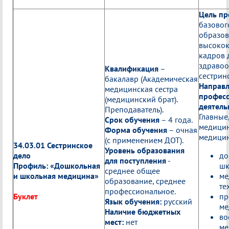
Цель п
базовог
образов
высоко
кадров 
здравоо
Квалификация
–
сестрин
бакалавр (Академическая
Направ
медицинская сестра
профес
(медицинский брат).
деятель
Преподаватель).
Главные
Срок обучения
– 4 года.
медицин
Форма обучения
– очная
медицин
(с применением ДОТ).
34.03.01 Сестринское
Уровень образования
дело
до
для поступления
-
Профиль: «Дошкольная
шк
среднее общее
и школьная медицина»
ме
образование, среднее
те
профессиональное.
Буклет
пр
Язык обучения:
русский
ме
Наличие бюджетных
во
мест:
нет
ме