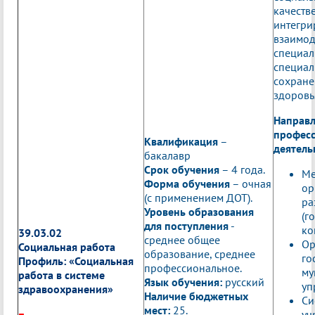
качеств
инте
взаимод
специ
специа
сохран
здоровь
Направ
профес
Квалификация
–
деятель
бакалавр
Срок обучения
– 4 года.
Ме
Форма обучения
– очная
ор
(с применением ДОТ).
ра
Уровень образования
(г
для поступления
-
ко
39.03.02
среднее общее
Ор
Социальная работа
образование, среднее
го
Профиль:
«Социальная
профессиональное.
му
работа в системе
Язык обучения:
русский
уп
здравоохранения»
Наличие бюджетных
Си
мест:
25.
уч