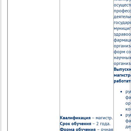
осущес
профес
деятель
государ
муницип
здравоо
фармаце
организ
форм со
научных
организ
Выпуск
магистр
работать
ру
фа
ор
ко
ру
Квалификация
– магистр.
фа
Срок обучения
– 2 года.
де
Форма обучения
– очная