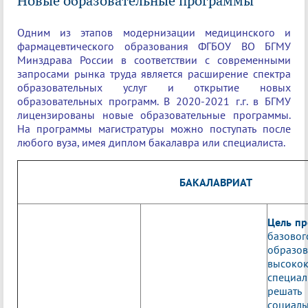
Новые образовательные программы
Одним из этапов модернизации медицинского и
фармацевтического образования ФГБОУ ВО БГМУ
Минздрава России в соответствии с современными
запросами рынка труда является расширение спектра
образовательных услуг и открытие новых
образовательных программ. В 2020-2021 г.г. в БГМУ
лицензированы новые образовательные программы.
На программы магистратуры можно поступать после
любого вуза, имея диплом бакалавра или специалиста.
БАКАЛАВРИАТ
Цель п
базо
образо
высоко
специа
решат
социал