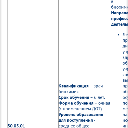
в сф
биохими
Направ
профес
деятель
Ле
пр
ди
уч
зд
об
уч
сп
вы
Квалификация
– врач-
пр
биохимик
об
Срок обучения
– 6 лет.
ос
Форма обучения
– очная
по
(с применением ДОТ).
ме
Уровень образования
на
для поступления
-
ис
30.05.01
среднее общее
ин