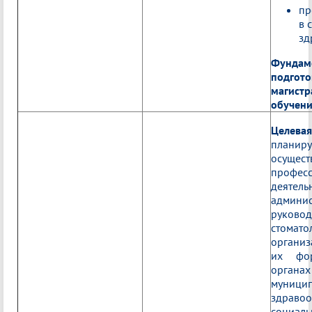
пр
в 
зд
Фундам
подгото
магистр
обучени
Целева
пла
осущес
профес
деят
админис
руково
стомато
организ
их фор
органах
муници
здрав
социал