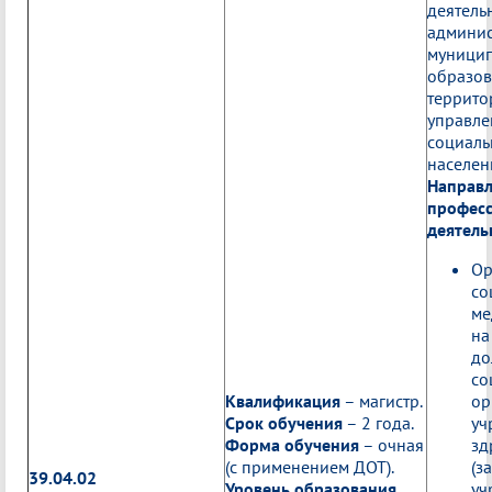
деят
админис
муници
образов
террито
управ
соци
населен
Направ
профес
деятель
Ор
со
ме
на
до
со
Квалификация
– магистр.
ор
Срок обучения
– 2 года.
уч
Форма обучения
– очная
зд
(с применением ДОТ).
(з
39.04.02
Уровень образования
уч