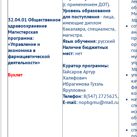
ле
(с применением ДОТ).
об
Уровень образования
Ми
для поступления
- лица,
32.04.01 Общественное
зд
имеющие диплом
здравоохранение
со
бакалавра, специалиста,
Магистерская
ан
магистра.
программа:
пр
Язык обучения:
русский
«Управление и
ор
Наличие бюджетных
экономика в
го
мест:
нет
фармацевтической
му
деятельности»
уп
Куратор программы:
зд
Гайсаров Артур
Буклет
уп
Халяфович
ка
Ибрагимова Гузэль
фа
Ярулловна
ко
Телефон:
8(347) 2725625,
на
E-mail:
nopbgmu@mail.ru
сп
ис
об
це
сп
пр