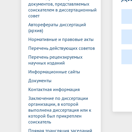
Управление международной
Отдел ор
Профсою
документов, представляемых
Электронный ящик доверия
Комплекс
деятельности
Итоги научно-исследовательской
Клиничес
соискателем в диссертационный
Санаторий-профилакторий БГМУ
Совет обучающихся
БГМУ
Федерал
Ассоциац
работы
испытани
совет
центр
Авторефераты диссертаций
Абитуриенту
Золотой фонд БГМУ
Обращен
Медиа ц
(архив)
Конференции и форумы
Лаборато
Видеогалерея
Жизнь иностранных студентов БГМУ
Оплата б
Универси
Нормативные и правовые акты
Информация для инвалидов и лиц с
Проблемные научные комиссии
Информац
БГМУ в р
Эндаумент
Вопрос-о
ограниченными возможностями
Перечень действующих советов
Штаб студенческих отрядов БГМУ
Первичн
здоровья
Перечень рецензируемых
Первых»
научных изданий
Институт урологии и клинической
Репозит
Медицинский инспектор
Онлайн 
онкологии
Информационные сайты
Документы
Независимая оценка качества
Професс
Контактная информация
образования
Заключение по диссертации
организации, в которой
выполнена диссертация или к
которой был прикреплен
соискатель
Прямая трансляция заседаний