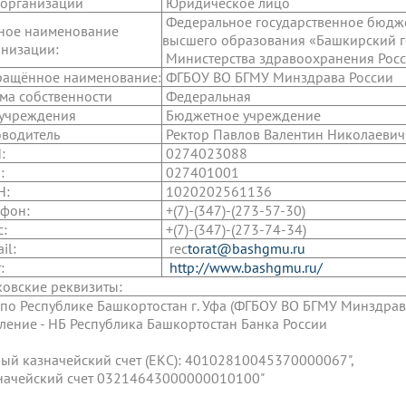
 организации
Юридическое лицо
Федеральное государственное бюдж
ое наименование
высшего образования «Башкирский г
низации:
Министерства здравоохранения Рос
ащённое наименование:
ФГБОУ ВО БГМУ Минздрава России
а собственности
Федеральная
учреждения
Бюджетное учреждение
водитель
Ректор Павлов Валентин Николаевич,
:
0274023088
:
027401001
Н:
1020202561136
фон:
+(7)-(347)-(273-57-30)
с:
+(7)-(347)-(273-74-34)
il:
reс
torat@bashgmu.ru
:
http://www.bashgmu.ru/
овские реквизиты:
по Республике Башкортостан г. Уфа (ФГБОУ ВО БГМУ Минздрав
ление - НБ Республика Башкортостан Банка России
ый казначейский счет (ЕКС): 40102810045370000067",
начейский счет 03214643000000010100"