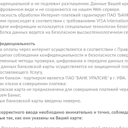
иденциальной и не подлежит разглашению. Данные Вашей кре
фрованном виде и не сохраняются на нашем Web-сервере.
пасность обработки Интернет-платежей гарантирует ПАО "БАНК
ами происходят в соответствии с требованиями VISA Internation
даче информации используется специальные технологии безо
ботка данных ведется на безопасном высокотехнологичном с
фиденциальность
га оплаты через интернет осуществляется в соответствии с П
ципах соблюдения конфиденциальности и безопасности совер
еменные методы проверки, шифрования и передачи данных по
 данных банковской карты осуществляется на защищенной пла
оставляющего Услугу.
м банком - партнером является ПАО "БАНК УРАЛСИБ" в г. УФА.
аи отказа в совершении платежа:
овская карта не предназначена для совершения платежей чере
шем Банке;
ые банковской карты введены неверно.
корректного ввода необходимо внимательно и точно, соблюда
ые так, как они указаны на Вашей карте: