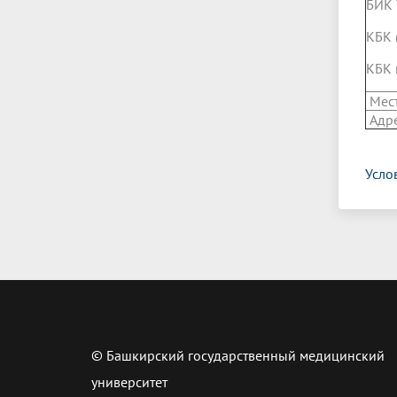
БИК
КБК 
КБК 
Мес
Адре
Усло
© Башкирский государственный медицинский
университет