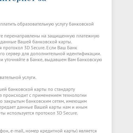
Менеджмент качества
Лицензии
Совет кураторов
Сведения об образовательной
Докторантура
организации
Государственная итоговая аттестация
Выпускники БГМУ – ветераны ВОВ
Грантовые фонды
платить образовательную услугу банковской
жизни
Карта сайта
Внутренняя оценка качества
Юбиляры
образования
Научные издания
ете перенаправлены на защищенную платежную
Трансформация университета
Празднование 75-летия Победы в
и данные Вашей банковской карты.
Всероссийская студенческая
Публикационная активность
Великой Отечественной войне
 протокол 3D Secure. Если Ваш Банк
олимпиада по хирургии с
к"
НИИ кардиологии
«МЕДМОЛ»
го сервер для дополнительной идентификации.
международным участием
 уточняйте в Банке, выдавшем Вам банковскую
Научная ординатура
Новые образовательные программы
Электронная учебная библиотека
вательной услуги.
ные
Аккредитация специалиста
шей банковской карты по стандарту
з происходит с применением технологии
Наставничество в сфере
о закрытым банковским сетям, имеющим
здравоохранения
передает данные Вашей карты нам и иным
ты используется протокол 3D Secure.
он, e-mail, номер кредитной карты) является