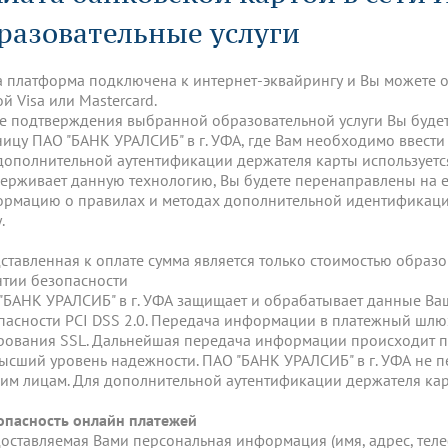
динатуры
з обучающихся БГМУ
Расписание
Профсоюзный комитет
ная программа развития
разовательные услуги
Антитеррор
кие исследования и
Диссертационные советы
ьный аккредитационный
ия выпускников
Научно-образовательный
Работа музеев на кафедрах
я, ЛЭК
медицинский кластер
Аспирантура
 платформа подключена к интернет-эквайрингу и Вы можете о
ие граждан
ентр
Фотогалерея
БГМУ - ВУЗ здорового образа 
«Нижневолжский»
й Visa или Mastercard.
рии мегагранта
Полезные интернет-ссылки
е подтверждения выбранной образовательной услуги Вы буд
анковской картой
тету 90 лет
Реорганизация вуза
Университету 85 лет
ницу ПАО "БАНК УРАЛСИБ" в г. УФА, где Вам необходимо ввест
ия для студентов
ейтингах университетов
Я-профессионал
Управление инновационной
твет
дополнительной аутентификации держателя карты используется
деятельности
ое отделение «Движение
Альманах "Исторический вестни
ерживает данную технологию, Вы будете перенаправлены на е
 БГМУ
рмацию о правилах и методах дополнительной идентификации
орий БГМУ
Евразийский НОЦ
обучение
Социальная работа в системе
.
здравоохранения
ставленная к оплате сумма является только стоимостью образо
нтии безопасности
иональное обучение
Инновационные образователь
"БАНК УРАЛСИБ" в г. УФА защищает и обрабатывает данные Ва
проекты
пасности PCI DSS 2.0. Передача информации в платежный шлю
ования SSL. Дальнейшая передача информации происходит п
ысший уровень надежности. ПАО "БАНК УРАЛСИБ" в г. УФА не 
ьим лицам. Для дополнительной аутентификации держателя кар
опасность онлайн платежей
оставляемая Вами персональная информация (имя, адрес, телеф