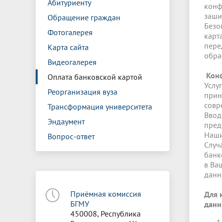
Абитуриенту
конф
заши
Обращение граждан
Безо
Фотогалерея
карт
пере
Карта сайта
обра
Видеогалерея
Кон
Оплата банковской картой
Услу
Реорганизация вуза
прин
совр
Трансформация университета
Ввод
Эндаумент
пред
Наши
Вопрос-ответ
Случ
банк
в Ва
данн
Приёмная комиссия
Для 
БГМУ
данн
450008, Республика