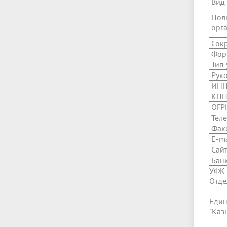
Вид
Полн
орга
Сокр
Форм
Тип 
Руко
ИНН
КПП
ОГР
Теле
Фак
E-ma
Сайт
Банк
УФК 
Отде
Един
"Каз