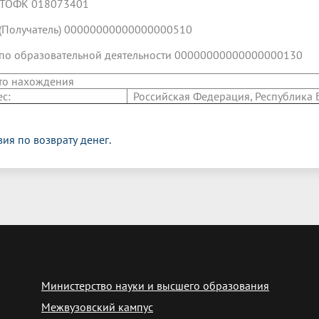
 ТОФК 018073401
(Получатель) 00000000000000000510
по образовательной деятельности 00000000000000000130
то нахождения
с:
Российская Федерация, Республика Баш
вия по возврату денег.
Министерство науки и высшего образования
Межвузовский кампус