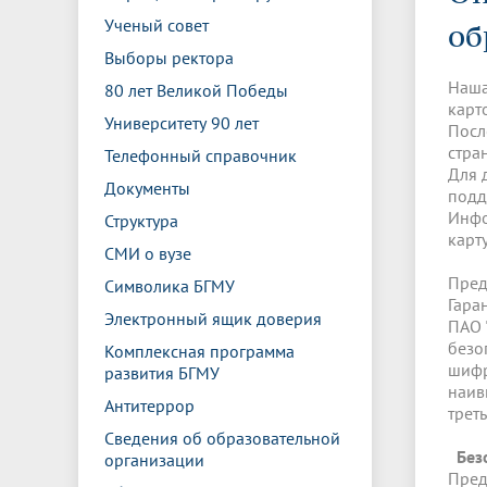
Управление международной
Отдел ор
Профсою
Ученый совет
Электронный ящик доверия
Комплекс
об
деятельности
Итоги научно-исследовательской
Клиничес
Санаторий-профилакторий БГМУ
Совет обучающихся
БГМУ
Федерал
Ассоциац
работы
испытани
Выборы ректора
центр
Наша
80 лет Великой Победы
Абитуриенту
Золотой фонд БГМУ
Обращен
Медиа ц
карто
Конференции и форумы
Лаборато
Университету 90 лет
Посл
Видеогалерея
Жизнь иностранных студентов БГМУ
Оплата б
Универси
стра
Информация для инвалидов и лиц с
Проблемные научные комиссии
Информац
БГМУ в р
Телефонный справочник
Эндаумент
Вопрос-о
Для 
ограниченными возможностями
Документы
Штаб студенческих отрядов БГМУ
Первичн
подд
здоровья
Первых»
Инфо
Структура
Институт урологии и клинической
Репозит
Медицинский инспектор
Онлайн 
карту
СМИ о вузе
онкологии
Пред
Символика БГМУ
Гара
Электронный ящик доверия
Независимая оценка качества
Професс
ПАО 
образования
безо
Комплексная программа
шифр
развития БГМУ
наив
Антитеррор
трет
Сведения об образовательной
Без
организации
Пред