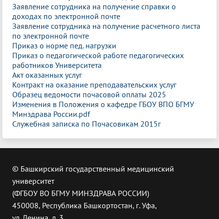
Заявление сотрудника на получение справки о
доходах по электронной почте
Заявление сотрудника на получение расчетного листа
по электронной почте
Приказ о норме пед. нагрузки
Приказ о педагогической работе педагогических
работников Университета
Акт оказанных услуг
Контракт на оказание преподавательских услуг
Образец ведомости почасовой оплаты 2025
Изменения в Положения о кафедре ГБОУ ВПО БГМУ
Минздрава России.pdf
Служебная записка по Почасовикам 2015г
© Башкирский государственный медицинский
университет
(ФГБОУ ВО БГМУ МИНЗДРАВА РОССИИ)
450008, Республика Башкортостан, г. Уфа,
ул. Ленина, д. 3