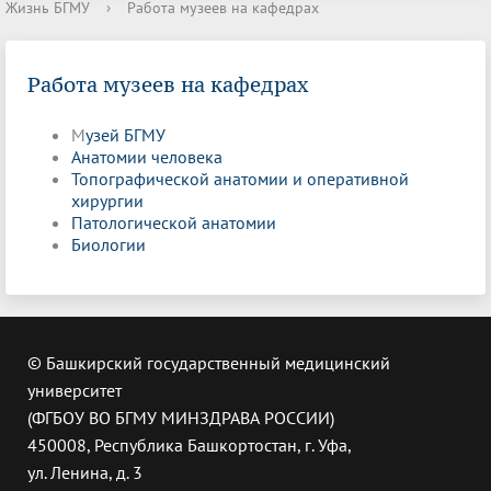
Жизнь БГМУ
›
Работа музеев на кафедрах
Работа музеев на кафедрах
М
узей БГМУ
Анатомии человека
Топографической анатомии и оперативной
хирургии
Патологической анатомии
Биологии
© Башкирский государственный медицинский
университет
(ФГБОУ ВО БГМУ МИНЗДРАВА РОССИИ)
450008, Республика Башкортостан, г. Уфа,
ул. Ленина, д. 3