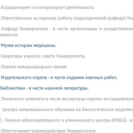
 Координирует и контролирует деятельность:
1. Ответственных за научную работу подразделений (кафедр) Ун
2. Кафедр Университета - в части организации и осуществле
ельности,
.
Музея истории медицины
,
4. Секретаря ученого совета Университета,
5. Отдела международных связей
.
Издательского отдела - в части издания научных работ
,
.
Библиотеки - в части научной литературы
,
8. Этического комитета в части экспертизы научно-исследовате
9. Центра симуляционного обучения на биологических моделях 
10. Научно-образовательного и клинического центра (НОКЦ) - 
 Обеспечивает взаимодействие Университета: