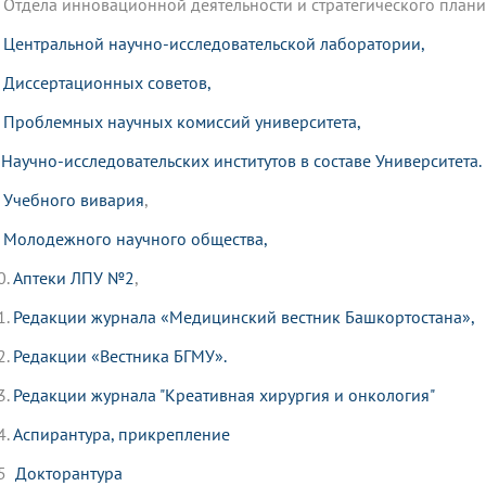
3. Отдела инновационной деятельности и стратегического план
.
Центральной
научно-исследовательской лаборатории
,
.
Диссертационных советов,
.
Проблемных научных комиссий университета,
.
Научно-исследовательских институтов в составе Университета.
.
Учебного вивария
,
.
Молодежного научного общества,
0.
Аптеки ЛПУ №2
,
1.
Редакции журнала «Медицинский вестник Башкортостана»
,
2.
Редакции «Вестника БГМУ»
.
3.
Редакции журнала "Креативная хирургия и онкология"
4.
Аспирантура, прикрепление
15
Докторантура