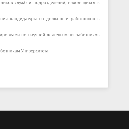
тников служб и подразделений, находящихся в
сания кандидатуры на должности работников в
дировками по научной деятельности работников
аботникам Университета.