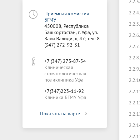
2.2.
2.2.4
Приёмная комиссия
БГМУ
2.2.5
450008, Республика
Башкортостан, г. Уфа, ул.
2.2.6
Заки Валиди, д. 47; тел: 8
(347) 272-92-31
2.2.7
2.2.8
+7 (347) 273-87-54
Клиническая
2.2.9
стоматологическая
поликлиника Уфа
2.2.1
+7(347)223-11-92
2.2.1
Клиника БГМУ Уфа
2.2.1
Показать на карте
2.2.1
2.2.1
2.2.