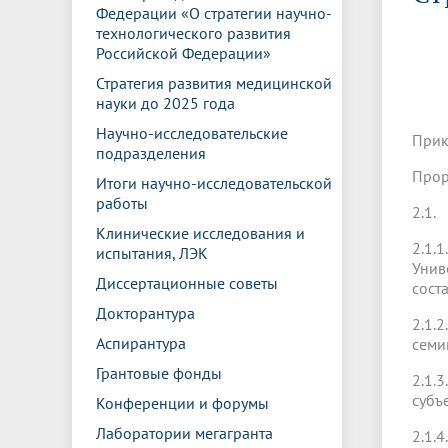
Управление международной
Отдел ор
Профсою
Федерации «О стратегии научно-
Электронный ящик доверия
Комплекс
деятельности
Итоги научно-исследовательской
Клиничес
технологического развития
Санаторий-профилакторий БГМУ
Совет обучающихся
БГМУ
Федерал
Ассоциац
работы
испытани
Российской Федерации»
центр
Стратегия развития медицинской
Абитуриенту
Золотой фонд БГМУ
Обращен
Медиа ц
науки до 2025 года
Конференции и форумы
Лаборато
Видеогалерея
Жизнь иностранных студентов БГМУ
Оплата б
Универси
Научно-исследовательские
Прик
Информация для инвалидов и лиц с
Проблемные научные комиссии
Информац
БГМУ в р
подразделения
Эндаумент
Вопрос-о
ограниченными возможностями
Прор
Штаб студенческих отрядов БГМУ
Первичн
здоровья
Итоги научно-исследовательской
Первых»
работы
2.1.
Институт урологии и клинической
Репозит
Медицинский инспектор
Онлайн 
Клинические исследования и
онкологии
2.1.
испытания, ЛЭК
Унив
Диссертационные советы
сост
Независимая оценка качества
Професс
Докторантура
образования
2.1.
Аспирантура
семи
Грантовые фонды
2.1.
субъ
Конференции и форумы
Лаборатории мегагранта
2.1.