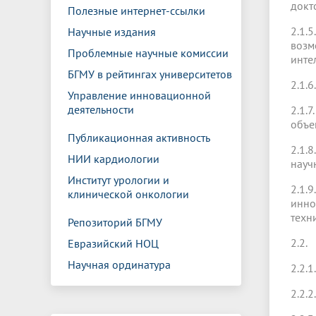
докт
Полезные интернет-ссылки
2.1.
Научные издания
возм
Проблемные научные комиссии
инте
БГМУ в рейтингах университетов
2.1.
Управление инновационной
деятельности
2.1.
объе
Публикационная активность
2.1.
НИИ кардиологии
науч
Институт урологии и
2.1.
клинической онкологии
инно
техн
Репозиторий БГМУ
2.2.
Евразийский НОЦ
Научная ординатура
2.2.
2.2.2