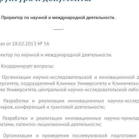
динатуры
з обучающихся БГМУ
Расписание
Профсоюзный комитет
ная программа развития
Антитеррор
кие исследования и
Диссертационные советы
ьный аккредитационный
ия выпускников
Научно-образовательный
Работа музеев на кафедрах
я, ЛЭК
Проректор по научной и международной деятельности.
медицинский кластер
Аспирантура
ие граждан
ентр
Фотогалерея
БГМУ - ВУЗ здорового образа 
«Нижневолжский»
____
рии мегагранта
Полезные интернет-ссылки
анковской картой
тету 90 лет
Реорганизация вуза
Университету 85 лет
аз от 18.02.2013 № 56
ия для студентов
ейтингах университетов
Я-профессионал
Управление инновационной
твет
деятельности
ектор по научной и международной деятельности.
ое отделение «Движение
Альманах "Исторический вестни
 БГМУ
 Координирует вопросы:
орий БГМУ
Евразийский НОЦ
обучение
Социальная работа в системе
здравоохранения
1. Организации научно-исследовательской и инновационной 
ерситета, подразделений Клиники Университета и Клиническо
аве Университета, центральной научно-исследовательской лаб
иональное обучение
Инновационные образователь
проекты
2. Разработки и реализации инновационных научно-исслед
наров, конференций и грантовой деятельности;
3. Разработки и реализации инновационных научно-прикл
ектами, патентно-лицензионной деятельности;
4. Организации и проведения послевузовской подготовки 