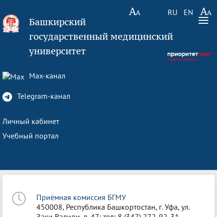
RU
EN
Башкирский
государственный медицинский
университет
Max-канал
Telegram-канал
Личный кабинет
Учебный портал
Приёмная комиссия БГМУ
450008, Республика Башкортостан, г. Уфа, ул.
Заки Валиди, д. 47; тел: 8 (347) 272-92-31