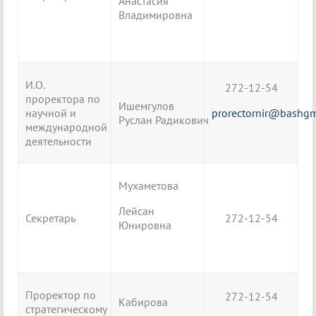
Анастасия
Владимировна
И.О.
272-12-54
проректора по
Ишемгулов
научной и
prorectornir@bashgm
Руслан Радикович
международной
деятельности
Мухаметова
Лейсан
Секретарь
272-12-54
Юнировна
Проректор по
272-12-54
Кабирова
стратегическому