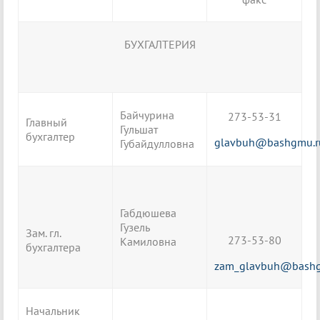
БУХГАЛТЕРИЯ
Байчурина
273-53-31
Главный
Гульшат
бухгалтер
glavbuh@bashgmu.r
Губайдулловна
Габдюшева
Гузель
Зам. гл.
273-53-80
Камиловна
бухгалтера
zam_glavbuh@bashg
Начальник