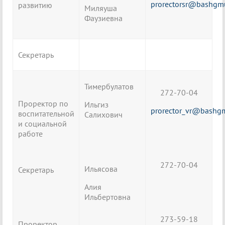
prorectorsr@bashgm
развитию
Миляуша
Фаузиевна
Секретарь
Тимербулатов
272-70-04
Проректор по
Ильгиз
prorector_vr@bashg
воспитательной
Салихович
и социальной
работе
272-70-04
Ильясова
Секретарь
Алия
Ильбертовна
273-59-18
Проректор