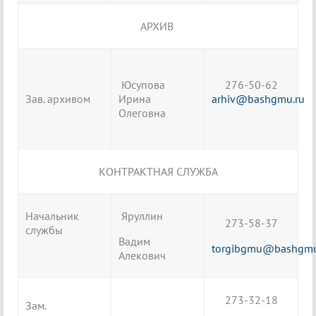
АРХИВ
Юсупова
276-50-62
Зав. архивом
Ирина
arhiv@bashgmu.ru
Олеговна
КОНТРАКТНАЯ СЛУЖБА
Начальник
Яруллин
273-58-37
службы
Вадим
torgibgmu@bashgmu
Алекович
273-32-18
Зам.