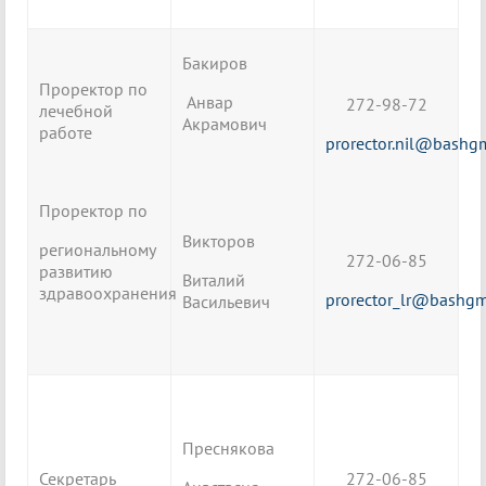
Бакиров
Проректор по
Анвар
272-98-72
лечебной
Акрамович
работе
prorector.nil@bashg
Проректор по
Викторов
региональному
272-06-85
развитию
Виталий
здравоохранения
prorector_lr@bashgm
Васильевич
Преснякова
Секретарь
272-06-85