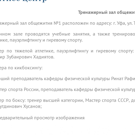
динатуры
з обучающихся БГМУ
Расписание
Профсоюзный комитет
ная программа развития
Антитеррор
кие исследования и
Диссертационные советы
Тренажерный зал общежи
ьный аккредитационный
ия выпускников
Научно-образовательный
Работа музеев на кафедрах
я, ЛЭК
медицинский кластер
Аспирантура
ажерный зал общежития №1 расположен по адресу: г. Уфа, ул. Т
ие граждан
ентр
Фотогалерея
БГМУ - ВУЗ здорового образа 
«Нижневолжский»
рии мегагранта
Полезные интернет-ссылки
нном зале проводятся учебные занятия, а также тренирово
анковской картой
тету 90 лет
Реорганизация вуза
Университету 85 лет
тике, пауэрлифтингу и гиревому спорту.
ия для студентов
ейтингах университетов
Я-профессионал
Управление инновационной
твет
деятельности
ер по тяжелой атлетике, пауэрлифтингу и гиревому спорту
ое отделение «Движение
Альманах "Исторический вестни
ир Зубаирович Хадиятов.
 БГМУ
орий БГМУ
Евразийский НОЦ
обучение
Социальная работа в системе
ера по кикбоксингу:
здравоохранения
арший преподаватель кафедры физической культуры Ринат Раф
иональное обучение
Инновационные образователь
стер спорта России, преподаватель кафедры физической культу
проекты
ер по боксу: тренер высшей категории, Мастер спорта СССР,
утдинович Хусанов;