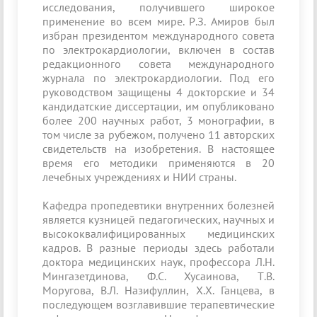
исследо­вания, получившего широкое
применение во всем мире. Р.З. Амиров был
избран президентом международного совета
по электрокардиологии, включен в состав
редакционного совета международного
журнала по электрокардиологии. Под его
руководством защищены 4 докторские и 34
кандидатские диссертации, им опубликовано
более 200 научных работ, 3 монографии, в
том числе за рубежом, получено 11 авторских
свидетельств на изобретения. В настоящее
время его методики применяются в 20
лечебных учреждениях и НИИ страны.
Кафедра пропедевтики внутренних болезней
является кузницей педагогических, научных и
высококвалифи­цированных медицинских
кадров. В разные периоды здесь работали
доктора медицинских наук, профессора Л.Н.
Мингазетдинова, Ф.С. Хусаинова, Т.В.
Моругова, В.Л. Назифуллин, Х.Х. Ганцева, в
последующем возглавившие терапевтические