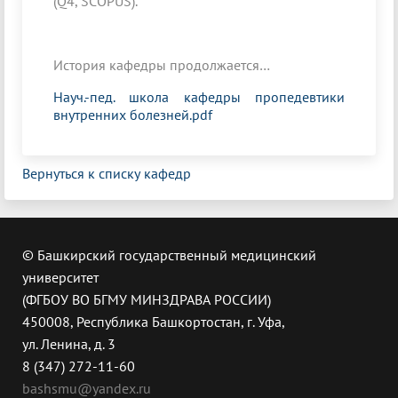
(Q4, SCOPUS).
История кафедры продолжается…
Науч.-пед. школа кафедры пропедевтики
внутренних болезней.pdf
Вернуться к списку кафедр
© Башкирский государственный медицинский
университет
(ФГБОУ ВО БГМУ МИНЗДРАВА РОССИИ)
450008, Республика Башкортостан, г. Уфа,
ул. Ленина, д. 3
8 (347) 272-11-60
bashsmu@yandex.ru