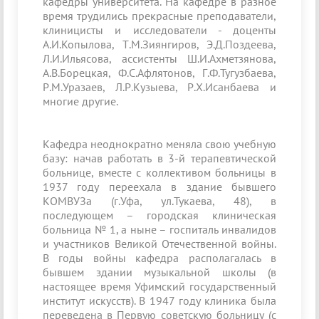
кафедры университета. На кафедре в разное
время трудились прекрасные преподаватели,
клиницисты и исследователи - доценты
А.И.Копылова, Т.М.Зиянгиров, Э.Д.Поздеева,
Л.И.Ильясова, ассистенты Ш.И.Ахметзянова,
А.В.Борецкая, Ф.С.Афлятонов, Г.Ф.Тугузбаева,
Р.М.Уразаев, Л.Р.Кузыева, Р.Х.Исанбаева и
многие другие.
Кафедра неоднократно меняла свою учебную
базу: начав работать в 3-й терапевтической
больнице, вместе с кол­лективом больницы в
1937 году переехала в здание бывшего
КОМВУЗа (г.Уфа, ул.Тукаева, 48), в
последующем – городская клиническая
больница № 1, а ныне – госпиталь инвалидов
и участников Великой Отечественной войны.
В годы войны кафедра располагалась в
бывшем здании музыкальной школы (в
настоящее время Уфимский государственный
институт искусств). В 1947 году клиника была
переведена в Первую советскую больницу (с