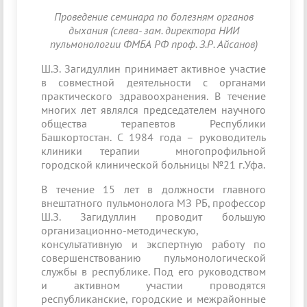
Проведение семинара по болезням органов
дыхания (слева- зам. директора НИИ
пульмонологии ФМБА РФ проф. З.Р. Айсанов)
Ш.З. Загидуллин принимает активное участие
в совместной деятельности с органами
практического здравоохранения. В течение
многих лет являлся председателем научного
общества терапевтов Республики
Башкортостан. С 1984 года – руководитель
клиники терапии многопрофильной
городской клинической больницы №21 г.Уфа.
В течение 15 лет в должности главного
внештатного пульмонолога МЗ РБ, профессор
Ш.З. Загидуллин проводит большую
организационно-методическую,
консультативную и экспертную работу по
совершенствованию пульмонологической
службы в республике. Под его руководством
и активном участии проводятся
республиканские, городские и межрайонные