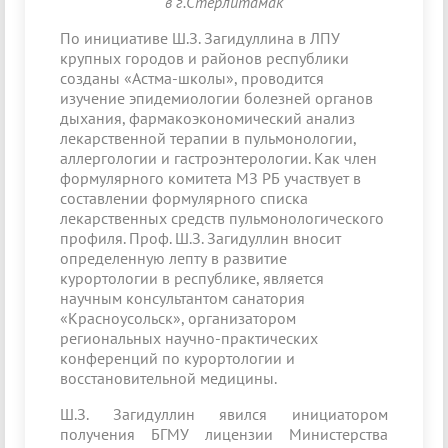
в г.Стерлитамак
По инициативе Ш.З. Загидуллина в ЛПУ
крупных городов и районов республики
созданы «Астма-школы», проводится
изучение эпидемиологии болезней органов
дыхания, фармакоэкономический анализ
лекарственной терапии в пульмонологии,
аллергологии и гастроэнтерологии. Как член
формулярного комитета МЗ РБ участвует в
составлении формулярного списка
лекарственных средств пульмонологического
профиля. Проф. Ш.З. Загидуллин вносит
определенную лепту в развитие
курортологии в республике, является
научным консультантом санатория
«Красноусольск», организатором
региональных научно-практических
конференций по курортологии и
восстановительной медицины.
Ш.З. Загидуллин явился инициатором
получения БГМУ лицензии Министерства