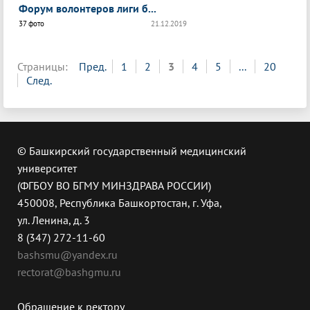
Форум волонтеров лиги б...
37 фото
21.12.2019
Страницы:
Пред.
1
2
3
4
5
...
20
След.
© Башкирский государственный медицинский
университет
(ФГБОУ ВО БГМУ МИНЗДРАВА РОССИИ)
450008, Республика Башкортостан, г. Уфа,
ул. Ленина, д. 3
8 (347) 272-11-60
bashsmu@yandex.ru
rectorat@bashgmu.ru
Обращение к ректору