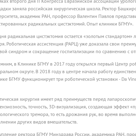
мках второго дня II Конгресса Евразийской ассоциации урол
адки заняла российская хирургическая школа. Ректор Башкир
ерситета, академик РАН, профессор Валентин Павлов представ
стированных радикальных цистэктомий. Опыт клиники БГМУ».
дня радикальная цистэктомия остается «золотым стандартом»
ря. Роботическая ассистенция (РАРЦ) уже доказала свои преи
вой синдром и сокращение госпитализации по сравнению с о
мним, в Клинике БГМУ в 2017 году открылся первый Центр р
ральном округе. В 2018 году в центре начала работу единственн
ике БГМУ функционирует три роботической установки - Da Vinci 
тическая хирургия имеет ряд преимуществ перед лапароскопич
ензиозность, точность, 3D-визуализация, создающая эффект «п
ологического тремора, то есть дрожания рук, во время выполн
лнении других видов вмешательств.
упление ректора БГМУ Минздрава России, академика РАН, про