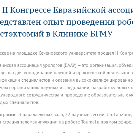
динатуры
з обучающихся БГМУ
Расписание
Профсоюзный комитет
ная программа развития
 II Конгрессе Евразийской ассо
Антитеррор
кие исследования и
Диссертационные советы
ьный аккредитационный
ия выпускников
Научно-образовательный
Работа музеев на кафедрах
я, ЛЭК
едставлен опыт проведения роб
медицинский кластер
Аспирантура
ие граждан
ентр
Фотогалерея
БГМУ - ВУЗ здорового образа 
«Нижневолжский»
рии мегагранта
Полезные интернет-ссылки
стэктомий в Клинике БГМУ
анковской картой
тету 90 лет
Реорганизация вуза
Университету 85 лет
ия для студентов
ейтингах университетов
Я-профессионал
Управление инновационной
твет
деятельности
скве на площадке Сеченовского университета прошел II Конгр
ое отделение «Движение
Альманах "Исторический вестни
 БГМУ
орий БГМУ
Евразийский НОЦ
зийская ассоциация урологов (ЕААУ) — это организация, объ
обучение
Социальная работа в системе
здравоохранения
щества для координации научной и практической деятельности
ификации специалистов и оказания высококвалифицированно
чают организацию научных исследований, разработку новых м
иональное обучение
Инновационные образователь
проекты
ународного сотрудничества и проведение образовательных м
дых специалистов.
ограмме: 3 параллельных зала, 22 научные сессии, UroLabZone,
нстрация телеманипуляции на роботе Toumai в прямом эфире.