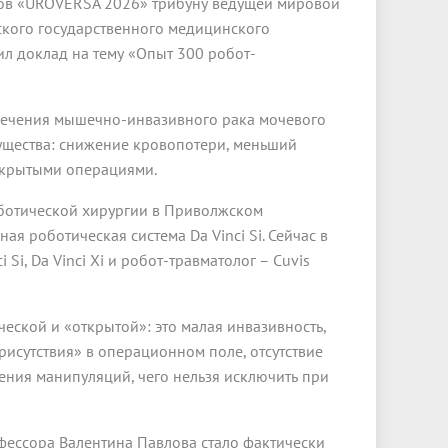
огов «UROVERSA 2026» трибуну ведущей мировой
ского государственного медицинского
ил доклад на тему «Опыт 300 робот-
 лечения мышечно-инвазивного рака мочевого
мущества: снижение кровопотери, меньший
ткрытыми операциями.
оботической хирургии в Приволжском
ая роботическая система Da Vinci Si. Сейчас в
Si, Da Vinci Xi и робот-травматолог – Cuvis
еской и «открытой»: это малая инвазивность,
рисутствия» в операционном поле, отсутствие
ения манипуляций, чего нельзя исключить при
фессора Валентина Павлова стало фактически