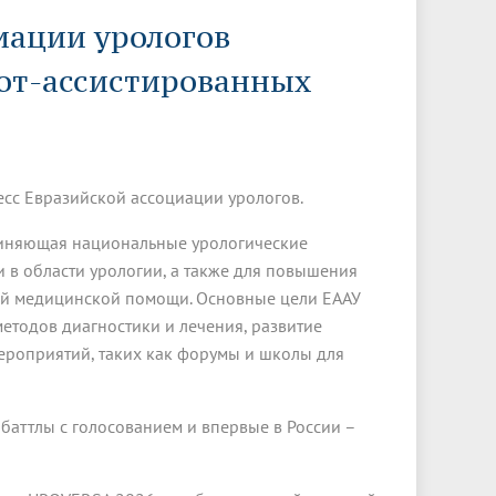
Менеджмент качества
Лицензии
Совет кураторов
циации урологов
Сведения об образовательной
Докторантура
организации
Государственная итоговая аттестация
Выпускники БГМУ – ветераны ВОВ
от-ассистированных
Грантовые фонды
жизни
Карта сайта
Внутренняя оценка качества
Юбиляры
образования
Научные издания
Трансформация университета
Празднование 75-летия Победы в
Всероссийская студенческая
Публикационная активность
Великой Отечественной войне
олимпиада по хирургии с
есс Евразийской ассоциации урологов.
к"
НИИ кардиологии
«МЕДМОЛ»
международным участием
Научная ординатура
единяющая национальные урологические
Новые образовательные программы
 в области урологии, а также для повышения
Электронная учебная библиотека
й медицинской помощи. Основные цели ЕААУ
етодов диагностики и лечения, развитие
ные
Аккредитация специалиста
ероприятий, таких как форумы и школы для
Наставничество в сфере
здравоохранения
 баттлы с голосованием и впервые в России –