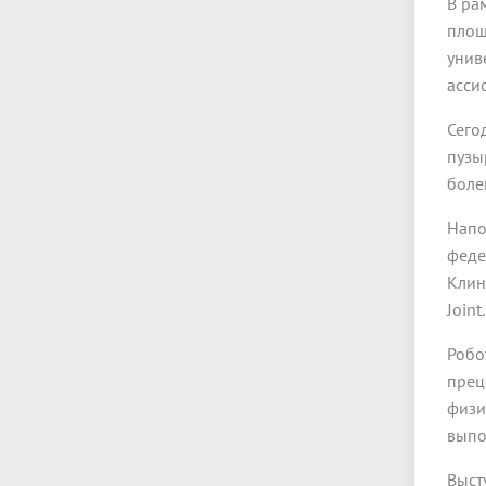
В ра
площ
унив
асси
Сего
пузы
боле
Напо
феде
Клин
Joint.
Робо
прец
физи
выпо
Выст