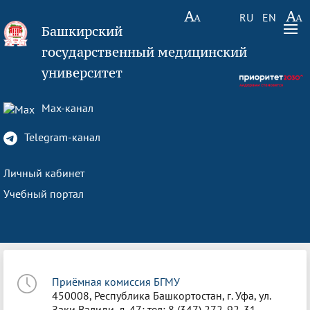
RU
EN
Башкирский
государственный медицинский
университет
Max-канал
Telegram-канал
Личный кабинет
Учебный портал
Приёмная комиссия БГМУ
450008, Республика Башкортостан, г. Уфа, ул.
Заки Валиди, д. 47; тел: 8 (347) 272-92-31