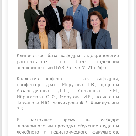
Клиническая база кафедры эндокринологии
располагаются на базе отделения
эндокринологии ГБУЗ РБ ГКБ № 21 г. Уфа.
Коллектив кафедры - зав. кафедрой,
профессор, д.м.н. Моругова Т.В., доценты
Авзалетдинова Д.Ш., Степанова Е.М.,
Ибрагимова О.Ю., Моругова И.В., ассистенты
Тарханова И.Ю., Балхиярова Ж.Р., Хамидуллина
З.З.
В настоящее время на кафедре
эндокринологии проходят обучение студенты
лечебного и педиатрического факультетов,