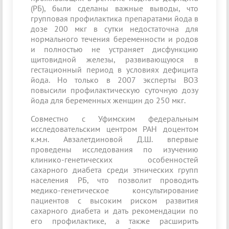
(РБ), были сделаны важные выводы, что
групповая профилактика препаратами йода в
дозе 200 мкг в сутки недостаточна для
нормального течения беременности и родов
и полностью не устраняет дисфункцию
щитовидной железы, развивающуюся в
гестационный период в условиях дефицита
йода. Но только в 2007 эксперты ВОЗ
повысили профилактическую суточную дозу
йода для беременных женщин до 250 мкг.
Совместно с Уфимским федеральным
исследовательским центром РАН доцентом
к.м.н. Авзалетдиновой Д.Ш. впервые
проведены исследования по изучению
клинико-генетических особенностей
сахарного диабета среди этнических групп
населения РБ, что позволит проводить
медико-генетическое консультирование
пациентов с высоким риском развития
сахарного диабета и дать рекомендации по
его профилактике, а также расширить