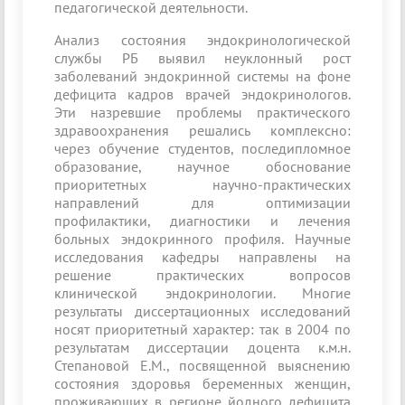
педагогической деятельности.
Анализ состояния эндокринологической
службы РБ выявил неуклонный рост
заболеваний эндокринной системы на фоне
дефицита кадров врачей эндокринологов.
Эти назревшие проблемы практического
здравоохранения решались комплексно:
через обучение студентов, последипломное
образование, научное обоснование
приоритетных научно-практических
направлений для оптимизации
профилактики, диагностики и лечения
больных эндокринного профиля. Научные
исследования кафедры направлены на
решение практических вопросов
клинической эндокринологии. Многие
результаты диссертационных исследований
носят приоритетный характер: так в 2004 по
результатам диссертации доцента к.м.н.
Степановой Е.М., посвященной выяснению
состояния здоровья беременных женщин,
проживающих в регионе йодного дефицита