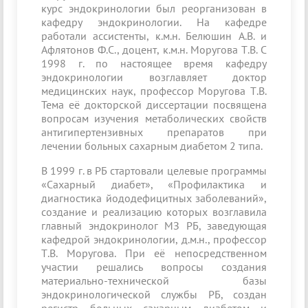
курс эндокринологии был реорганизован в
кафедру эндокринологии. На кафедре
работали ассистенты, к.м.н. Белюшин А.В. и
Афлятонов Ф.С., доцент, к.м.н. Моругова Т.В. С
1998 г. по настоящее время кафедру
эндокринологии возглавляет доктор
медицинских наук, профессор Моругова Т.В.
Тема её докторской диссертации посвящена
вопросам изучения метаболических свойств
антигипертензивных препаратов при
лечении больных сахарным диабетом 2 типа.
В 1999 г. в РБ стартовали целевые программы
«Сахарный диабет», «Профилактика и
диагностика йододефицитных заболеваний»,
создание и реализацию которых возглавила
главный эндокринолог МЗ РБ, заведующая
кафедрой эндокринологии, д.м.н., профессор
Т.В. Моругова. При её непосредственном
участии решались вопросы создания
материально-технической базы
эндокринологической службы РБ, создан