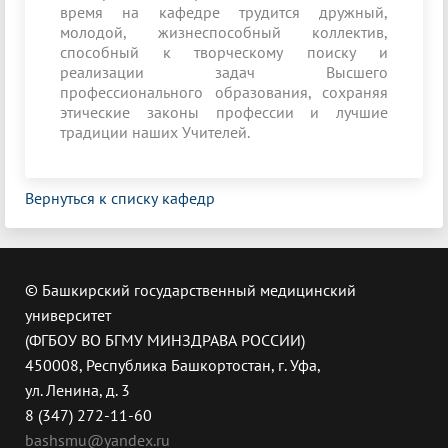
время на кафедре трудится дружный,
молодой, жизнеспособный коллектив,
способный к творческому поиску и
реализации задач Высшего
профессионального образования, сохраняя
этические законы профессии и лучшие
традиции наших Учителей.
Вернуться к списку кафедр
© Башкирский государственный медицинский
университет
(ФГБОУ ВО БГМУ МИНЗДРАВА РОССИИ)
450008, Республика Башкортостан, г. Уфа,
ул. Ленина, д. 3
8 (347) 272-11-60
bashsmu@yandex.ru