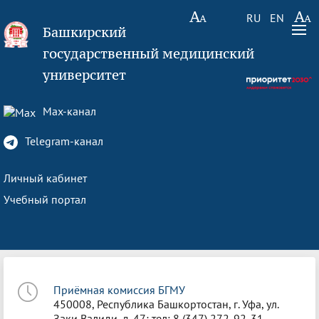
RU
EN
Башкирский
государственный медицинский
университет
Max-канал
Telegram-канал
Личный кабинет
Учебный портал
Приёмная комиссия БГМУ
450008, Республика Башкортостан, г. Уфа, ул.
Заки Валиди, д. 47; тел: 8 (347) 272-92-31