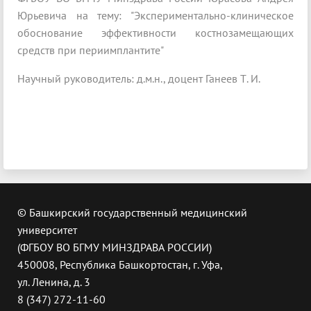
Юрьевича на тему: "Экспериментально-клиническое
обоснование эффективности костнозамещающих
средств при периимплантите"
Научный руководитель: д.м.н., доцент Ганеев Т. И.
© Башкирский государственный медицинский
университет
(ФГБОУ ВО БГМУ МИНЗДРАВА РОССИИ)
450008, Республика Башкортостан, г. Уфа,
ул. Ленина, д. 3
8 (347) 272-11-60