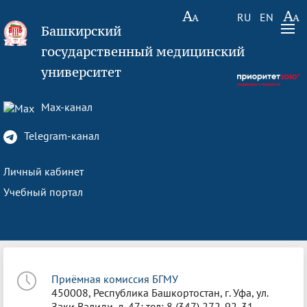
RU
EN
Башкирский
государственный медицинский
университет
Max-канал
Telegram-канал
Личный кабинет
Учебный портал
Приёмная комиссия БГМУ
450008, Республика Башкортостан, г. Уфа, ул.
Заки Валиди, д. 47; тел: 8 (347) 272-92-31