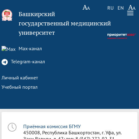
RU
EN
Башкирский
государственный медицинский
университет
Max-канал
Telegram-канал
Личный кабинет
Учебный портал
Приёмная комиссия БГМУ
450008, Республика Башкортостан, г. Уфа, ул.
Заки Валиди, д. 47; тел: 8 (347) 272-92-31