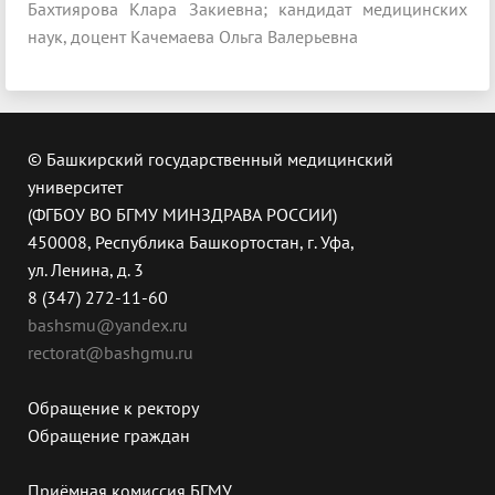
Бахтиярова Клара Закиевна; кандидат медицинских
наук, доцент Качемаева Ольга Валерьевна
© Башкирский государственный медицинский
университет
(ФГБОУ ВО БГМУ МИНЗДРАВА РОССИИ)
450008, Республика Башкортостан, г. Уфа,
ул. Ленина, д. 3
8 (347) 272-11-60
bashsmu@yandex.ru
rectorat@bashgmu.ru
Обращение к ректору
Обращение граждан
Приёмная комиссия БГМУ