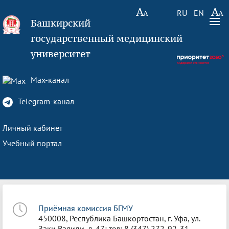
RU
EN
Башкирский
государственный медицинский
университет
Max-канал
Telegram-канал
Личный кабинет
Учебный портал
Приёмная комиссия БГМУ
450008, Республика Башкортостан, г. Уфа, ул.
Заки Валиди, д. 47; тел: 8 (347) 272-92-31