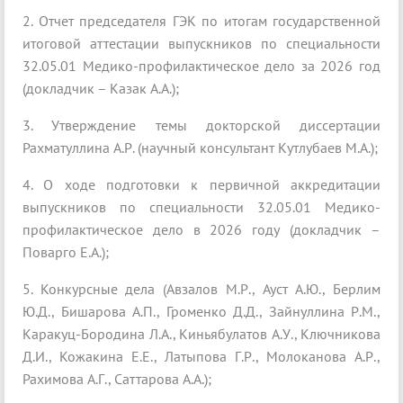
2. Отчет председателя ГЭК по итогам государственной
итоговой аттестации выпускников по специальности
32.05.01 Медико-профилактическое дело за 2026 год
(докладчик – Казак А.А.);
3. Утверждение темы докторской диссертации
Рахматуллина А.Р. (научный консультант Кутлубаев М.А.);
4. О ходе подготовки к первичной аккредитации
выпускников по специальности 32.05.01 Медико-
профилактическое дело в 2026 году (докладчик –
Поварго Е.А.);
5. Конкурсные дела (Авзалов М.Р., Ауст А.Ю., Берлим
Ю.Д., Бишарова А.П., Громенко Д.Д., Зайнуллина Р.М.,
Каракуц-Бородина Л.А., Киньябулатов А.У., Ключникова
Д.И., Кожакина Е.Е., Латыпова Г.Р., Молоканова А.Р.,
Рахимова А.Г., Саттарова А.А.);