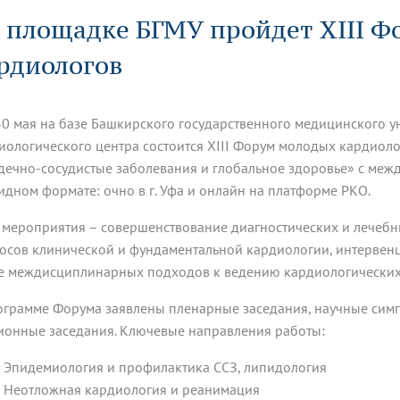
динатуры
з обучающихся БГМУ
Расписание
Профсоюзный комитет
ная программа развития
 площадке БГМУ пройдет XIII 
Антитеррор
кие исследования и
Диссертационные советы
ьный аккредитационный
ия выпускников
Научно-образовательный
Работа музеев на кафедрах
я, ЛЭК
рдиологов
медицинский кластер
Аспирантура
ие граждан
ентр
Фотогалерея
БГМУ - ВУЗ здорового образа 
«Нижневолжский»
рии мегагранта
Полезные интернет-ссылки
анковской картой
тету 90 лет
Реорганизация вуза
Университету 85 лет
0 мая на базе Башкирского государственного медицинского у
ия для студентов
ейтингах университетов
Я-профессионал
Управление инновационной
твет
деятельности
иологического центра состоится XIII Форум молодых кардиол
ое отделение «Движение
Альманах "Исторический вестни
дечно-сосудистые заболевания и глобальное здоровье» с меж
 БГМУ
идном формате: очно в г. Уфа и онлайн на платформе РКО.
орий БГМУ
Евразийский НОЦ
обучение
Социальная работа в системе
здравоохранения
 мероприятия – совершенствование диагностических и лечебн
осов клинической и фундаментальной кардиологии, интервенц
иональное обучение
Инновационные образователь
е междисциплинарных подходов к ведению кардиологических
проекты
ограмме Форума заявлены пленарные заседания, научные сим
ионные заседания. Ключевые направления работы:
Эпидемиология и профилактика ССЗ, липидология
Неотложная кардиология и реанимация