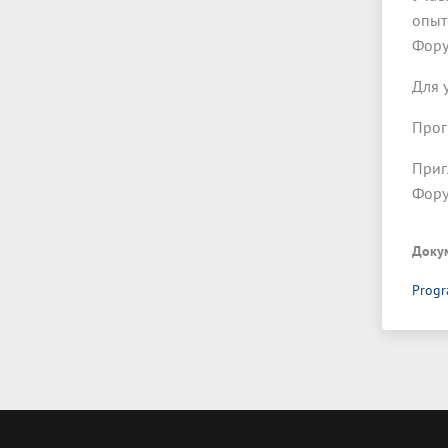
опыт
Фору
Для 
Прог
Приг
Фору
Доку
Prog