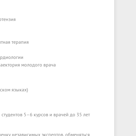
ртензия
нтная терапия
ардиологии
раектория молодого врача
ском языках)
студентов 5–6 курсов и врачей до 35 лет
ценку независимых экспертов, обменяться