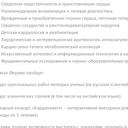
Сердечная недостаточность и трансплантация сердца
Мультимодальная визуализация и лучевая диагностика
Врожденные и приобретенные пороки сердца, легочная гипе
Сердечно-сосудистая и рентгенэндоваскулярная хирургия
Детская кардиология и реабилитация
Хирургическая и интервенционная аритмология, антикоагуля
Кардио-рено-гепато-метаболический континуум
Искусственный интеллект и информационные технологии в к
Фундаментальные исследования и научно-образовательная т
мках Форума пройдут:
урс оригинальных работ молодых ученых (на русском и англий
урс клинических случаев (в том числе на английском языке)
ндный конкурс «Кардиоквест» – интерактивная викторина для 
анды по 5 человек)
тники получат возможность выступить с докладами, получить о