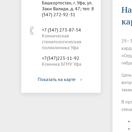
Управление международной
Отдел ор
Профсою
Башкортостан, г. Уфа, ул.
Электронный ящик доверия
Комплекс
На
деятельности
Итоги научно-исследовательской
Клиничес
Заки Валиди, д. 47; тел: 8
Санаторий-профилакторий БГМУ
Совет обучающихся
БГМУ
Федерал
Ассоциац
работы
испытани
(347) 272-92-31
центр
ка
Абитуриенту
Золотой фонд БГМУ
Обращен
Медиа ц
+7 (347) 273-87-54
Конференции и форумы
Лаборато
Клиническая
Видеогалерея
Жизнь иностранных студентов БГМУ
Оплата б
Универси
29–3
стоматологическая
Информация для инвалидов и лиц с
Проблемные научные комиссии
Информац
БГМУ в р
Эндаумент
Вопрос-о
поликлиника Уфа
ограниченными возможностями
кард
Штаб студенческих отрядов БГМУ
Первичн
здоровья
«Сер
+7(347)223-11-92
Первых»
гибр
Клиника БГМУ Уфа
Институт урологии и клинической
Репозит
Медицинский инспектор
Онлайн 
онкологии
Цель
Показать на карте
вопр
Независимая оценка качества
Професс
такж
образования
В пр
секц