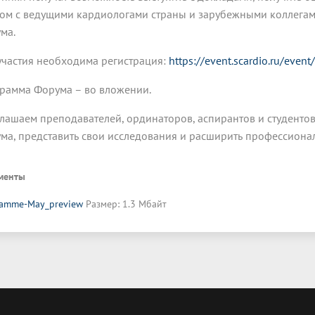
ом с ведущими кардиологами страны и зарубежными коллегами
ма.
участия необходима регистрация:
https://event.scardio.ru/even
рамма Форума – во вложении.
лашаем преподавателей, ординаторов, аспирантов и студентов
ма, представить свои исследования и расширить профессиона
менты
ramme-May_preview
Размер: 1.3 Мбайт