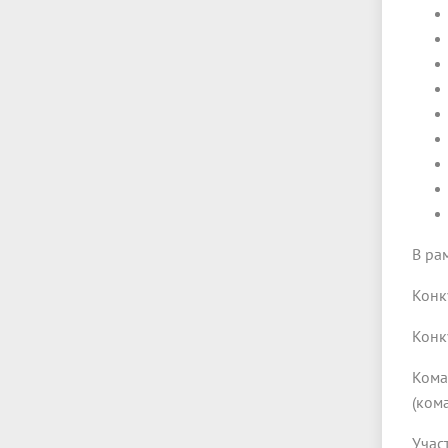
В ра
Конк
Конк
Кома
(ком
Учас