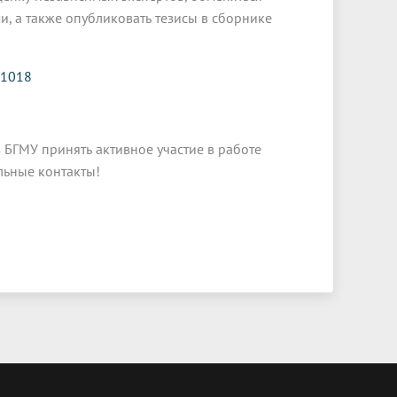
, а также опубликовать тезисы в сборнике
t/1018
 БГМУ принять активное участие в работе
льные контакты!