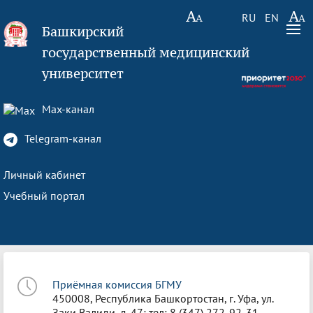
RU
EN
Башкирский
государственный медицинский
университет
Max-канал
Telegram-канал
Личный кабинет
Учебный портал
Приёмная комиссия БГМУ
450008, Республика Башкортостан, г. Уфа, ул.
Заки Валиди, д. 47; тел: 8 (347) 272-92-31