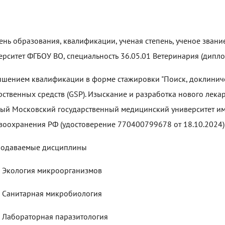
ень образования, квалификации, ученая степень, ученое зван
ерситет ФГБОУ ВО, специальность 36.05.01 Ветеринария (дипл
шением квалификации в форме стажировки "Поиск, доклиниче
рственных средств (GSP). Изыскание и разработка нового лекар
ый Московский государственный медицинский университет им
воохранения РФ (удостоверение 770400799678 от 18.10.2024)
одаваемые дисциплины
кология микроорганизмов
анитарная микробиология
бораторная паразитология