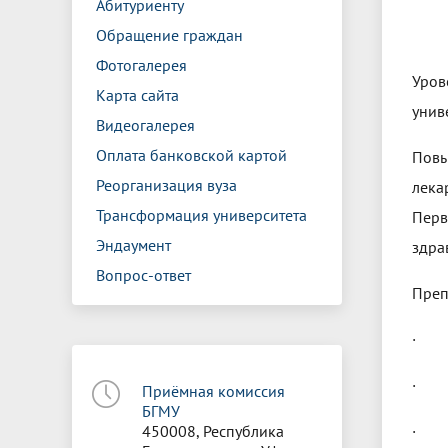
Абитуриенту
Обращение граждан
Фотогалерея
Уров
Карта сайта
унив
Видеогалерея
Оплата банковской картой
Повы
Реорганизация вуза
лека
Трансформация университета
Перв
Эндаумент
здра
Вопрос-ответ
Преп
· Э
· С
Приёмная комиссия
БГМУ
450008, Республика
· Ла