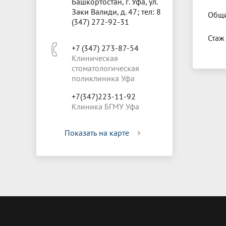
Башкортостан, г. Уфа, ул.
Заки Валиди, д. 47; тел: 8
Общи
(347) 272-92-31
Стаж
+7 (347) 273-87-54
Клиническая
стоматологическая
поликлиника Уфа
+7(347)223-11-92
Клиника БГМУ Уфа
Показать на карте