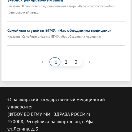
учебно-тренировочный заезд
Название: В спортивно-оздоровительном лагере «Пульс» состоялся учебно-
тренировочный заезд
Семейные студенты БГМУ: «Нас объединила медицина»
Название: Семейные студенты БГМУ: «Нас объединила медицина»
‹
›
1
2
3
© Башкирский государственный медицинский
университет
(ФГБОУ ВО БГМУ МИНЗДРАВА РОССИИ)
450008, Республика Башкортостан, г. Уфа,
ул. Ленина, д. 3