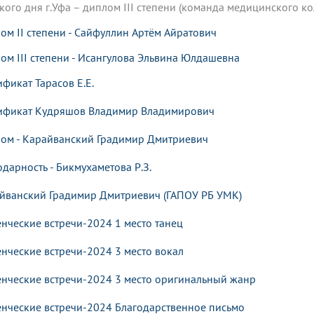
кого дня г.Уфа – диплом III степени (команда медицинского к
ом II степени - Сайфуллин Артём Айратович
ом III степени - Исангулова Эльвина Юлдашевна
ификат Тарасов
Е.Е.
ификат Кудряшов Владимир Владимирович
ом - Карайванский Градимир Дмитриевич
одарность - Бикмухаметова Р.З.
йванский Градимир Дмитриевич (ГАПОУ РБ УМК)
енческие встречи-2024 1 место танец
енческие встречи-2024 3 место вокал
енческие встречи-2024 3 место оригинальный жанр
енческие встречи-2024 Благодарственное письмо