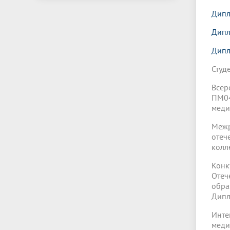
Дипл
Дипл
Дипл
Студ
Всер
ПМ04
меди
Межр
отеч
колл
Кон
Отеч
обра
Дипл
Инт
меди