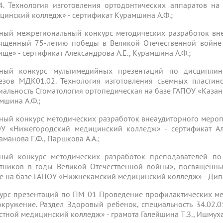
. Технология изготовления ортодонтических аппаратов на
цинский колледж» - сертификат Курамшина А.Ф.;
ный межрегиональный конкурс методических разработок вн
ященный 75-летию победы в Великой Отечественной войне
ище» - сертификат Александрова А.Е., Курамшина А.Ф.;
ный конкурс мультимедийных презентаций по дисциплин
езов МДК01.02. Технология изготовления съемных пластин
иальность Стоматология ортопедическая на базе ГАПОУ «Каза
мшина А.Ф.;
ный конкурс методических разработок внеаудиторного мероп
У «Нижегородский медицинский колледж» - сертификат Алек
аманова Г.Ф., Паршкова А.А.;
ный конкурс методических разработок преподавателей по
тников в годы Великой Отечественной войны», посвященн
е на базе ГАПОУ «Нижнекамский медицинский колледж» - Дип
урс презентаций по ПМ 01 Проведение профилактических м
окружение. Раздел Здоровый ребенок, специальность 34.02.
стной медицинский колледж» - грамота Галейшина Т.З., Ишмуха