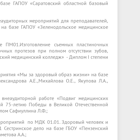
 базе ГАПОУ «Саратовский областной базовый
еаудиторных мероприятий для преподавателей,
 на базе ГАПОУ «Зеленодольское медицинское
е ПМ01.Изготовление съемных пластиночных
очных протезов при полном отсутствии зубов,
нский медицинский колледж» - Диплом I степени
риятия «Мы за здоровый образ жизни» на базе
сандрова А.Е.,Михайлова О.Е., Якупова Л.А.,
 внеаудиторной работе «Подвиг медицинских
ый 75-летию Победы в Великой Отечественной
лом Сафиуллина Л.Ф.;
ероприятий по МДК 01.01. Здоровый человек и
01 Сестринское дело на базе ГБОУ «Пензенский
метова А.А.;