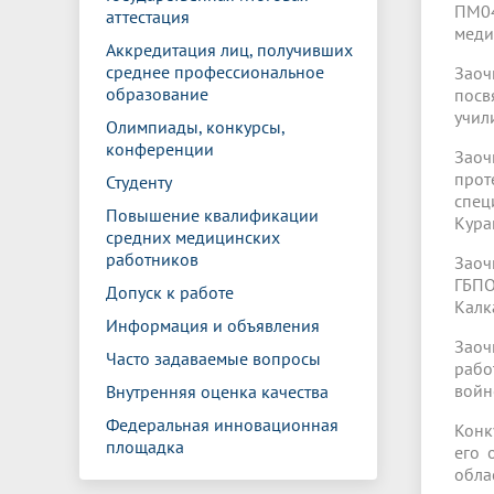
ПМ04
аттестация
меди
Аккредитация лиц, получивших
среднее профессиональное
Заоч
образование
посв
учил
Олимпиады, конкурсы,
конференции
Заоч
прот
Студенту
спец
Повышение квалификации
Кура
средних медицинских
работников
Заоч
ГБПО
Допуск к работе
Калк
Информация и объявления
Заоч
Часто задаваемые вопросы
рабо
войн
Внутренняя оценка качества
Федеральная инновационная
Конк
площадка
его 
обла