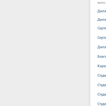
женс
Дипл
Дипл
Серт
Серт
Дипл
Благ
Кара
Студ
Студ
Студ
Студ