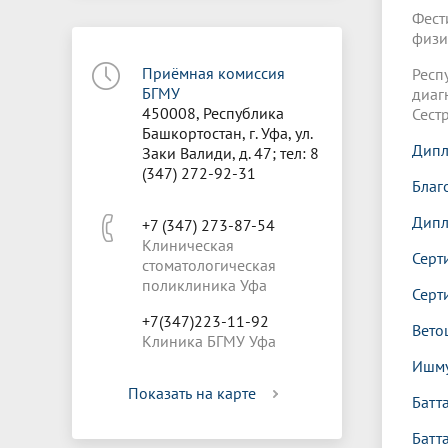
Фест
физи
Приёмная комиссия
Рес
БГМУ
диаг
450008, Республика
Сест
Башкортостан, г. Уфа, ул.
Дипл
Заки Валиди, д. 47; тел: 8
(347) 272-92-31
Благ
Дипл
+7 (347) 273-87-54
Клиническая
Серт
стоматологическая
поликлиника Уфа
Серт
+7(347)223-11-92
Вето
Клиника БГМУ Уфа
Ишму
Показать на карте
Батт
Батт