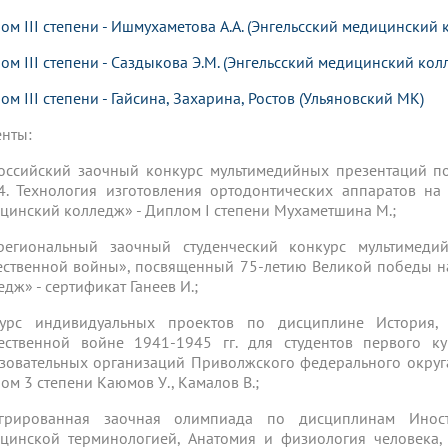
ом III степени - Ишмухаметова А.А. (Энгельсский медицинский 
ом III степени - Саздыкова Э.М. (Энгельсский медицинский колл
ом III степени - Гайсина, Захарина, Ростов (Ульяновский МК)
енты:
оссийский заочный конкурс мультимедийных презентаций п
. Технология изготовления ортодонтических аппаратов на
цинский колледж» - Диплом I степени Мухаметшина М.;
егиональный заочный студенческий конкурс мультимед
ественной войны», посвященный 75-летию Великой победы 
едж» - сертификат Ганеев И.;
курс индивидуальных проектов по дисциплине История
ественной войне 1941-1945 гг. для студентов первого к
зовательных организаций Приволжского федерального окру
ом 3 степени Каюмов У., Камалов В.;
егрированная заочная олимпиада по дисциплинам Инос
цинской терминологией, Анатомия и физиология человека,