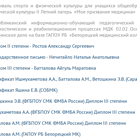
иваль спорта и физической культуры для учащихся общеобр
ческой культуры II Летний лагерь «Мое призвание медицина» г
публиканский информационно-обучающий педагогически
ностическом и реабилитационном процессах МДК 02.02 Осн
ринское дело на базе ГАПОУ РБ «Белорецкий медицинский кол
ом II степени - Ростов Александр Сергеевич
одарственное письмо - Нечитайло Наталья Анатольевна
ом III степени - Батталова Айгуль Маратовна
ификат Ишмухаметова А.А., Батталова А.М., Ветошкина Э.В. (Сар
ификат Яшина Е.В. (СОБМК)
шкина Э.В. (ФГБПОУ СМК ФМБА России) Диплом III степени
хаметова А.А. (ФГБПОУ СМК ФМБА России) Диплом III степени
алова А.М. (ФГБПОУ СМК ФМБА России) Диплом III степени
алова А.М. (ГАПОУ РБ Белорецкий МК)