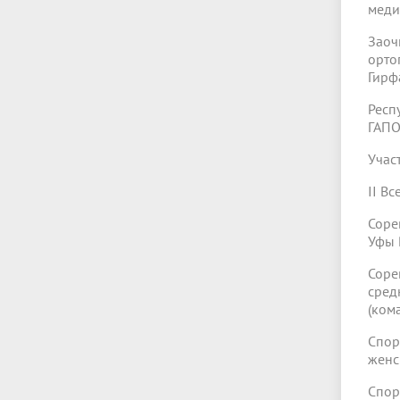
меди
Зао
орто
Гирф
Респ
ГАПО
Учас
II В
Соре
Уфы 
Соре
сред
(ком
Спор
женс
Спор