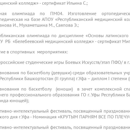
цинский колледж» - сертификат Ильина С.;
чная олимпиада по ПМ04. Изготовление ортопедически
педическая на базе АПОУ «Республиканский медицинский кол
анова И., Мухаметшина М., Саяпова Э.;
убликанская олимпиада по дисциплине «Основы латинского
У РБ «Белебеевский медицинский колледж» - сертификат Миг
тие в спортивных мероприятиях:
сероссийские студенческие игры Боевых Искусств/этап ПФО/ в г
внования по баскетболу (девушки) среди образовательных уч
Республики Башкортостан (II группа) г.Уфа – диплом I степени 
внования по баскетболу (юноши) в зачет комплексной сп
него профессионального образования ГО г. Уфы Республики Башк
анда юнощей);
тивно-интелектуальный фестиваль, посвященный празднован
кого дня г.Уфа - Номинация «КРУТЫМ ПАРНЯМ ВСЕ ПО ПЛЕЧУ» 
тивно-интелектуальный фестиваль, посвященный празднован