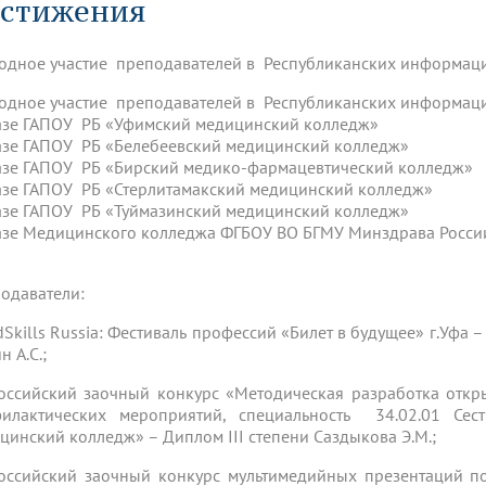
стижения
динатуры
з обучающихся БГМУ
Расписание
Профсоюзный комитет
ная программа развития
Антитеррор
кие исследования и
Диссертационные советы
ьный аккредитационный
ия выпускников
Научно-образовательный
Работа музеев на кафедрах
я, ЛЭК
одное участие преподавателей в Республиканских информац
медицинский кластер
Аспирантура
ие граждан
ентр
Фотогалерея
БГМУ - ВУЗ здорового образа 
«Нижневолжский»
одное участие преподавателей в Республиканских информац
рии мегагранта
Полезные интернет-ссылки
азе ГАПОУ РБ «Уфимский медицинский колледж»
анковской картой
тету 90 лет
Реорганизация вуза
Университету 85 лет
азе ГАПОУ РБ «Белебеевский медицинский колледж»
ия для студентов
ейтингах университетов
Я-профессионал
Управление инновационной
азе ГАПОУ РБ «Бирский медико-фармацевтический колледж»
твет
деятельности
азе ГАПОУ РБ «Стерлитамакский медицинский колледж»
ое отделение «Движение
Альманах "Исторический вестни
азе ГАПОУ РБ «Туймазинский медицинский колледж»
 БГМУ
азе Медицинского колледжа ФГБОУ ВО БГМУ Минздрава Росс
орий БГМУ
Евразийский НОЦ
обучение
Социальная работа в системе
здравоохранения
одаватели:
иональное обучение
Инновационные образователь
dSkills Russia: Фестиваль профессий «Билет в будущее» г.Уфа –
проекты
 А.С.;
оссийский заочный конкурс «Методическая разработка откр
илактических мероприятий, специальность 34.02.01 Се
цинский колледж» – Диплом III степени Саздыкова Э.М.;
оссийский заочный конкурс мультимедийных презентаций п