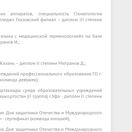
х аппаратов, специальность Стоматология
ледж» Глазовский филиал – диплом III степени
 языка с медицинской терминологией» на базе
ранов И.;
.Казань – диплом II степени Мигранов Д.;
реждений профессионального образования ГО г.
(команда девушек);
артакиады среди образовательных учреждений
ортостан (II группа) г.Уфа - диплом II степени
ию Дня защитника Отечества и Муждународного
- сертификат (команда юношей);
ию Дня защитника Отечества и Международного