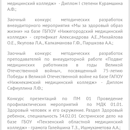
медицинский колледж» - Диплом I степени Курамшина
А.Ф.;
Заочный конкурс методических разработок
внеаудиторного мероприятия «Мы за здоровый образ
жизни» на базе ГБПОУ «Нижегородский медицинский
колледж» - сертификат Александрова А.Е.,Михайлова
О.Е., Якупова Л.А., Калкаманова Г.Ф., Паршкова А.А.;
Заочный конкурс методических разработок
преподавателей по внеаудиторной работе «Подвиг
медицинских работников в годы Великой
Отечественной войны», посвященный 75-летию
Победы в Великой Отечественной войне на базе ГАПОУ
«Нижнекамский медицинский колледж» - Диплом
Сафиуллина Л.Ф.;
Конкурс презентаций по ПМ 01 Проведение
профилактических мероприятий по МДК 01.01.
Здоровый человек и его окружение. Раздел Здоровый
ребенок, специальность 34.02.01 Сестринское дело на
базе ГБОУ «Пензенский областной медицинский
колледж» - грамота Галейшина Т.З., Ишмухаметова А.А.;