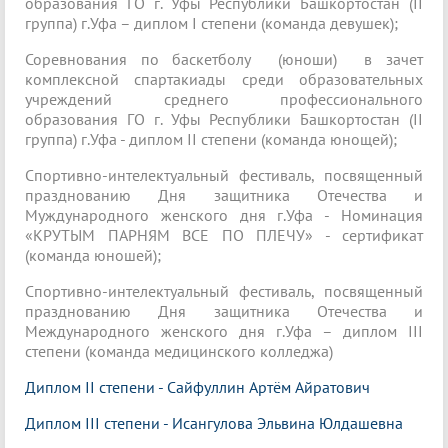
образования ГО г. Уфы Республики Башкортостан (II
группа) г.Уфа – диплом I степени (команда девушек);
Соревнования по баскетболу (юноши) в зачет
комплексной спартакиады среди образовательных
учреждений среднего профессионального
образования ГО г. Уфы Республики Башкортостан (II
группа) г.Уфа - диплом II степени (команда юнощей);
Спортивно-интелектуальный фестиваль, посвященный
празднованию Дня защитника Отечества и
Муждународного женского дня г.Уфа - Номинация
«КРУТЫМ ПАРНЯМ ВСЕ ПО ПЛЕЧУ» - сертификат
(команда юношей);
Спортивно-интелектуальный фестиваль, посвященный
празднованию Дня защитника Отечества и
Международного женского дня г.Уфа – диплом III
степени (команда медицинского колледжа)
Диплом II степени - Сайфуллин Артём Айратович
Диплом III степени - Исангулова Эльвина Юлдашевна