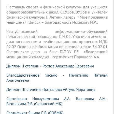
Фестиваль спорта и физической культуры для учащихся
общеобразовательных школ, ССУЗов, ВУЗов и учителей
физической культуры II Летний лагерь «Мое призвание
медицина» г.Бирск – благодарность Исхакову И.Р.;
Республиканский информационно-обучающий
педагогический семинар по ПМ 02. Участие в лечебно-
диагностическом и реабилитационном процессах МДК
02.02 Основы реабилитации по специальности 34.02.01
Сестринское дело на базе ГАПОУ РБ «Белорецкий
медицинский колледж» - сертификат Паршкова А.А.
Диплом II степени - Ростов Александр Сергеевич
Благодарственное письмо - Нечитайло Наталья
Анатольевна
Диплом III степени - Батталова Айгуль Маратовна
Сертификат Ишмухаметова А.А., Батталова А.М.,
Ветошкина Э.В. (Саранский МК)
Сертификат Яшина Е.В. (СОБМК)