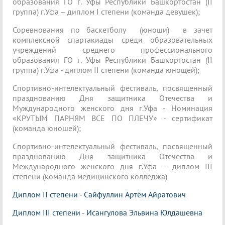
образования ГО г. Уфы Республики Башкортостан (II
группа) г.Уфа – диплом I степени (команда девушек);
Соревнования по баскетболу (юноши) в зачет
комплексной спартакиады среди образовательных
учреждений среднего профессионального
образования ГО г. Уфы Республики Башкортостан (II
группа) г.Уфа - диплом II степени (команда юнощей);
Спортивно-интелектуальный фестиваль, посвященный
празднованию Дня защитника Отечества и
Муждународного женского дня г.Уфа - Номинация
«КРУТЫМ ПАРНЯМ ВСЕ ПО ПЛЕЧУ» - сертификат
(команда юношей);
Спортивно-интелектуальный фестиваль, посвященный
празднованию Дня защитника Отечества и
Международного женского дня г.Уфа – диплом III
степени (команда медицинского колледжа)
Диплом II степени - Сайфуллин Артём Айратович
Диплом III степени - Исангулова Эльвина Юлдашевна