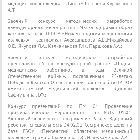
медицинский колледж» - Диплом I степени Курамшина
А.Ф.;
Заочный конкурс методических разработок
внеаудиторного мероприятия «Мы за здоровый образ
жизни» на базе ГБПОУ «Нижегородский медицинский
колледж» - сертификат Александрова А.Е.,Михайлова
О.Е., Якупова Л.А., Калкаманова Г.Ф., Паршкова А.А.;
Заочный конкурс методических разработок
преподавателей по внеаудиторной работе «Подвиг
медицинских работников в годы Великой
Отечественной войны», посвященный 75-летию
Победы в Великой Отечественной войне на базе ГАПОУ
«Нижнекамский медицинский колледж» - Диплом
Сафиуллина Л.Ф.;
Конкурс презентаций по ПМ 01 Проведение
профилактических мероприятий по МДК 01.01.
Здоровый человек и его окружение. Раздел Здоровый
ребенок, специальность 34.02.01 Сестринское дело на
базе ГБОУ «Пензенский областной медицинский
колледж» - грамота Галейшина Т.З., Ишмухаметова А.А.;