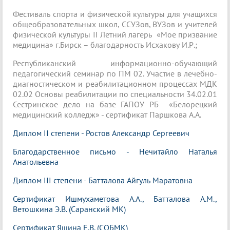
Фестиваль спорта и физической культуры для учащихся
общеобразовательных школ, ССУЗов, ВУЗов и учителей
физической культуры II Летний лагерь «Мое призвание
медицина» г.Бирск – благодарность Исхакову И.Р.;
Республиканский информационно-обучающий
педагогический семинар по ПМ 02. Участие в лечебно-
диагностическом и реабилитационном процессах МДК
02.02 Основы реабилитации по специальности 34.02.01
Сестринское дело на базе ГАПОУ РБ «Белорецкий
медицинский колледж» - сертификат Паршкова А.А.
Диплом II степени - Ростов Александр Сергеевич
Благодарственное письмо - Нечитайло Наталья
Анатольевна
Диплом III степени - Батталова Айгуль Маратовна
Сертификат Ишмухаметова А.А., Батталова А.М.,
Ветошкина Э.В. (Саранский МК)
Сертификат Яшина Е.В. (СОБМК)