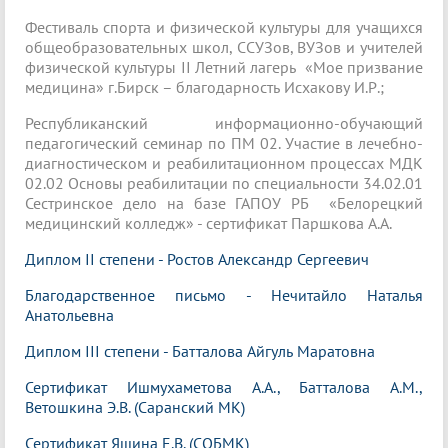
Фестиваль спорта и физической культуры для учащихся
общеобразовательных школ, ССУЗов, ВУЗов и учителей
физической культуры II Летний лагерь «Мое призвание
медицина» г.Бирск – благодарность Исхакову И.Р.;
Республиканский информационно-обучающий
педагогический семинар по ПМ 02. Участие в лечебно-
диагностическом и реабилитационном процессах МДК
02.02 Основы реабилитации по специальности 34.02.01
Сестринское дело на базе ГАПОУ РБ «Белорецкий
медицинский колледж» - сертификат Паршкова А.А.
Диплом II степени - Ростов Александр Сергеевич
Благодарственное письмо - Нечитайло Наталья
Анатольевна
Диплом III степени - Батталова Айгуль Маратовна
Сертификат Ишмухаметова А.А., Батталова А.М.,
Ветошкина Э.В. (Саранский МК)
Сертификат Яшина Е.В. (СОБМК)