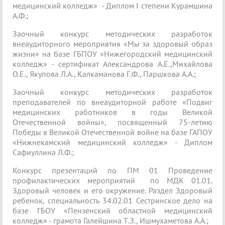
медицинский колледж» - Диплом I степени Курамшина
А.Ф.;
Заочный конкурс методических разработок
внеаудиторного мероприятия «Мы за здоровый образ
жизни» на базе ГБПОУ «Нижегородский медицинский
колледж» - сертификат Александрова А.Е.,Михайлова
О.Е., Якупова Л.А., Калкаманова Г.Ф., Паршкова А.А.;
Заочный конкурс методических разработок
преподавателей по внеаудиторной работе «Подвиг
медицинских работников в годы Великой
Отечественной войны», посвященный 75-летию
Победы в Великой Отечественной войне на базе ГАПОУ
«Нижнекамский медицинский колледж» - Диплом
Сафиуллина Л.Ф.;
Конкурс презентаций по ПМ 01 Проведение
профилактических мероприятий по МДК 01.01.
Здоровый человек и его окружение. Раздел Здоровый
ребенок, специальность 34.02.01 Сестринское дело на
базе ГБОУ «Пензенский областной медицинский
колледж» - грамота Галейшина Т.З., Ишмухаметова А.А.;