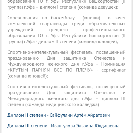
образования ГО г. Уфы Республики Башкортостан (II
группа) г.Уфа – диплом I степени (команда девушек);
Соревнования по баскетболу (юноши) в зачет
комплексной спартакиады среди образовательных
учреждений среднего профессионального
образования ГО г. Уфы Республики Башкортостан (II
группа) г.Уфа - диплом II степени (команда юнощей);
Спортивно-интелектуальный фестиваль, посвященный
празднованию Дня защитника Отечества и
Муждународного женского дня г.Уфа - Номинация
«КРУТЫМ ПАРНЯМ ВСЕ ПО ПЛЕЧУ» - сертификат
(команда юношей);
Спортивно-интелектуальный фестиваль, посвященный
празднованию Дня защитника Отечества и
Международного женского дня г.Уфа – диплом III
степени (команда медицинского колледжа)
Диплом II степени - Сайфуллин Артём Айратович
Диплом III степени - Исангулова Эльвина Юлдашевна