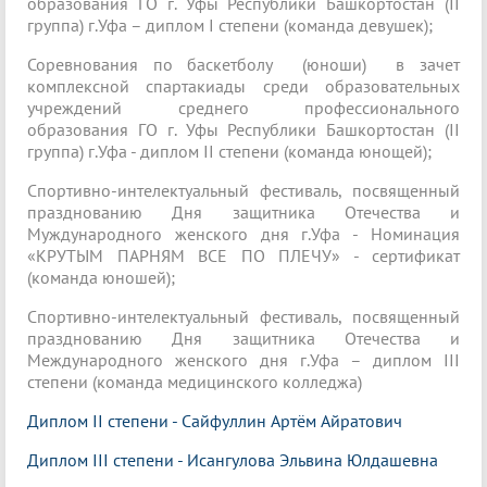
образования ГО г. Уфы Республики Башкортостан (II
группа) г.Уфа – диплом I степени (команда девушек);
Соревнования по баскетболу (юноши) в зачет
комплексной спартакиады среди образовательных
учреждений среднего профессионального
образования ГО г. Уфы Республики Башкортостан (II
группа) г.Уфа - диплом II степени (команда юнощей);
Спортивно-интелектуальный фестиваль, посвященный
празднованию Дня защитника Отечества и
Муждународного женского дня г.Уфа - Номинация
«КРУТЫМ ПАРНЯМ ВСЕ ПО ПЛЕЧУ» - сертификат
(команда юношей);
Спортивно-интелектуальный фестиваль, посвященный
празднованию Дня защитника Отечества и
Международного женского дня г.Уфа – диплом III
степени (команда медицинского колледжа)
Диплом II степени - Сайфуллин Артём Айратович
Диплом III степени - Исангулова Эльвина Юлдашевна