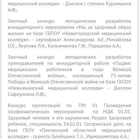
медицинский колледж» - Диплом I степени Курамшина
А.Ф.;
Заочный конкурс методических разработок
внеаудиторного мероприятия «Мы за здоровый образ
жизни» на базе ГБПОУ «Нижегородский медицинский
колледж» - сертификат Александрова А.Е.,Михайлова
О.Е., Якупова Л.А., Калкаманова Г.Ф., Паршкова А.А.;
Заочный конкурс методических разработок
преподавателей по внеаудиторной работе «Подвиг
медицинских работников в годы Великой
Отечественной войны», посвященный 75-летию
Победы в Великой Отечественной войне на базе ГАПОУ
«Нижнекамский медицинский колледж» - Диплом
Сафиуллина Л.Ф.;
Конкурс презентаций по ПМ 01 Проведение
профилактических мероприятий по МДК 01.01.
Здоровый человек и его окружение. Раздел Здоровый
ребенок, специальность 34.02.01 Сестринское дело на
базе ГБОУ «Пензенский областной медицинский
колледж» - грамота Галейшина Т.З., Ишмухаметова А.А.;