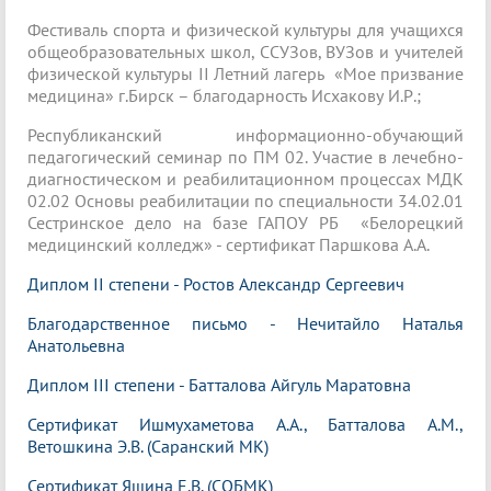
Фестиваль спорта и физической культуры для учащихся
общеобразовательных школ, ССУЗов, ВУЗов и учителей
физической культуры II Летний лагерь «Мое призвание
медицина» г.Бирск – благодарность Исхакову И.Р.;
Республиканский информационно-обучающий
педагогический семинар по ПМ 02. Участие в лечебно-
диагностическом и реабилитационном процессах МДК
02.02 Основы реабилитации по специальности 34.02.01
Сестринское дело на базе ГАПОУ РБ «Белорецкий
медицинский колледж» - сертификат Паршкова А.А.
Диплом II степени - Ростов Александр Сергеевич
Благодарственное письмо - Нечитайло Наталья
Анатольевна
Диплом III степени - Батталова Айгуль Маратовна
Сертификат Ишмухаметова А.А., Батталова А.М.,
Ветошкина Э.В. (Саранский МК)
Сертификат Яшина Е.В. (СОБМК)