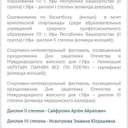
образования ГО г. Уфы Республики Башкортостан (II
группа) г.Уфа – диплом I степени (команда девушек);
Соревнования по баскетболу (юноши) в зачет
комплексной спартакиады среди образовательных
учреждений среднего профессионального
образования ГО г. Уфы Республики Башкортостан (II
группа) г.Уфа - диплом II степени (команда юнощей);
Спортивно-интелектуальный фестиваль, посвященный
празднованию Дня защитника Отечества и
Муждународного женского дня г.Уфа - Номинация
«КРУТЫМ ПАРНЯМ ВСЕ ПО ПЛЕЧУ» - сертификат
(команда юношей);
Спортивно-интелектуальный фестиваль, посвященный
празднованию Дня защитника Отечества и
Международного женского дня г.Уфа – диплом III
степени (команда медицинского колледжа)
Диплом II степени - Сайфуллин Артём Айратович
Диплом III степени - Исангулова Эльвина Юлдашевна