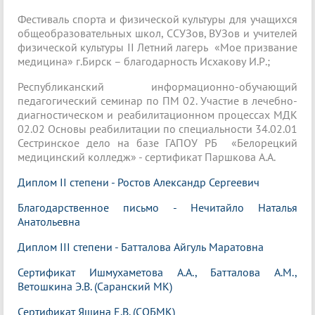
Фестиваль спорта и физической культуры для учащихся
общеобразовательных школ, ССУЗов, ВУЗов и учителей
физической культуры II Летний лагерь «Мое призвание
медицина» г.Бирск – благодарность Исхакову И.Р.;
Республиканский информационно-обучающий
педагогический семинар по ПМ 02. Участие в лечебно-
диагностическом и реабилитационном процессах МДК
02.02 Основы реабилитации по специальности 34.02.01
Сестринское дело на базе ГАПОУ РБ «Белорецкий
медицинский колледж» - сертификат Паршкова А.А.
Диплом II степени - Ростов Александр Сергеевич
Благодарственное письмо - Нечитайло Наталья
Анатольевна
Диплом III степени - Батталова Айгуль Маратовна
Сертификат Ишмухаметова А.А., Батталова А.М.,
Ветошкина Э.В. (Саранский МК)
Сертификат Яшина Е.В. (СОБМК)