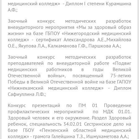
медицинский колледж» - Диплом I степени Курамшина
А.Ф.;
Заочный конкурс методических разработок
внеаудиторного мероприятия «Мы за здоровый образ
жизни» на базе ГБПОУ «Нижегородский медицинский
колледж» - сертификат Александрова А.Е.,Михайлова
О.Е., Якупова Л.А., Калкаманова Г.Ф., Паршкова А.А.;
Заочный конкурс методических разработок
преподавателей по внеаудиторной работе «Подвиг
медицинских работников в годы Великой
Отечественной войны», посвященный 75-летию
Победы в Великой Отечественной войне на базе ГАПОУ
«Нижнекамский медицинский колледж» - Диплом
Сафиуллина Л.Ф.;
Конкурс презентаций по ПМ 01 Проведение
профилактических мероприятий по МДК 01.01.
Здоровый человек и его окружение. Раздел Здоровый
ребенок, специальность 34.02.01 Сестринское дело на
базе ГБОУ «Пензенский областной медицинский
колледж» - грамота Галейшина Т.З., Ишмухаметова А.А.;